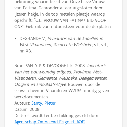
bekroning waarin beeld van Onze-Lieve-Vrouw
van Fatima. Daaronder altaar afgesloten door
ijzeren hekje. In de top metalen plaatje waarop
opschrift: "O.L. VROUW VAN FATIMA/ BID VOOR
ONS". Gebruik van natuursteen voor de dekplaten.
DEGRANDE V.,
Inventaris van de kapellen in
West-Vlaanderen, Gemeente Wielsbeke
, s.l., s.d.,
nr. XB.
Bron: SANTY P. & DEVOOGHT K. 2008:
Inventaris
van het bouwkundig erfgoed, Provincie West-
Vlaanderen, Gemeente Wielsbeke, Deelgemeenten
Ooigem en Sint-Baafs-Vijve
, Bouwen door de
eeuwen heen in Vlaanderen WVL36, onuitgegeven
werkdocumenten.
Auteurs:
Santy, Pieter
Datum:
2008
De tekst wordt ter beschikking gesteld door:
Agentschap Onroerend Erfgoed (AOE)