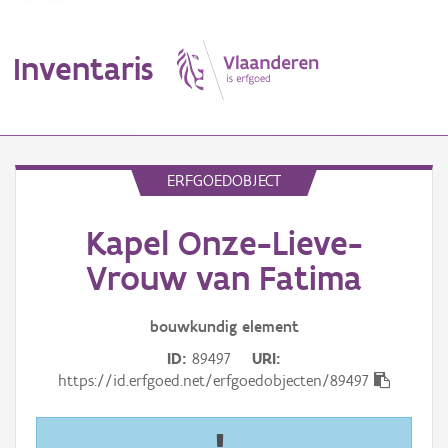
Inventaris
MENU
ERFGOEDOBJECT
Kapel Onze-Lieve-
Erfgoedobject
Vrouw van Fatima
Aanduidingsobject
bouwkundig
element
Waarneming
ID
89497
URI
Thema
https://id.erfgoed.net/erfgoedobjecten/89497
Gebeurtenis