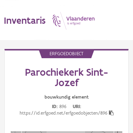
Inventaris
MENU
ERFGOEDOBJECT
Parochiekerk Sint-
Erfgoedobject
Jozef
Aanduidingsobject
bouwkundig
element
Waarneming
ID
896
URI
Thema
https://id.erfgoed.net/erfgoedobjecten/896
Gebeurtenis