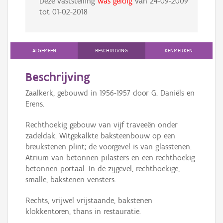
Deze vaststelling
was geldig
van
24-09-2009
tot
01-02-2018
ALGEMEEN
BESCHRIJVING
KENMERKEN
Beschrijving
Zaalkerk, gebouwd in 1956-1957 door G. Daniëls en
Erens.
Rechthoekig gebouw van vijf traveeën onder
zadeldak. Witgekalkte baksteenbouw op een
breukstenen plint; de voorgevel is van glasstenen.
Atrium van betonnen pilasters en een rechthoekig
betonnen portaal. In de zijgevel, rechthoekige,
smalle, bakstenen vensters.
Rechts, vrijwel vrijstaande, bakstenen
klokkentoren, thans in restauratie.