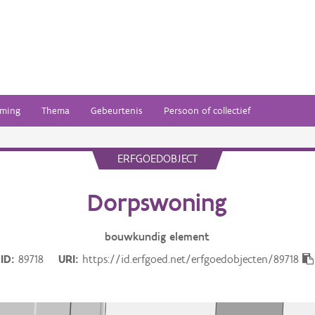
ming
Thema
Gebeurtenis
Persoon of collectief
ERFGOEDOBJECT
Dorpswoning
bouwkundig
element
ID
89718
URI
https://id.erfgoed.net/erfgoedobjecten/89718