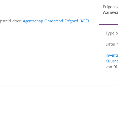
Erfgoed
Aanwez
gesteld door:
Agentschap Onroerend Erfgoed (AOE)
Typolo
Dateri
Invent
Kuurn
van
01