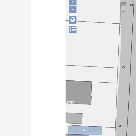
+
−
10 m