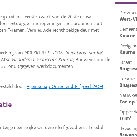
Provinci
ijk uit het eerste kwart van de 20ste eeuw.
West-V
d door getoogde muuropeningen met arduinen sluit-
Gemeen
ten T-ramen. Vernieuwde rechthoekige deur met
Kuurne
Deelgem
Kuurne
erking van MOEYKENS S. 2008:
Inventaris van het
 West-Vlaanderen, Gemeente Kuurne
, Bouwen door de
Straat
L37, onuitgegeven werkdocumenten.
Brugse
Locatie
Brugses
gesteld door:
Agentschap Onroerend Erfgoed (AOE)
Nauwkeu
Tot op
atie
Oppervl
171m²
Intergemeentelijke Onroerenderfgoeddienst Leiedal
Bewarin
Bewaar