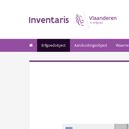
Inventaris
Erfgoedobject
Aanduidingsobject
Waarne