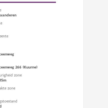
e
laanderen
te
eente
steenweg
teenweg 266 (Kuurne)
righeid zone
 15m
akte zone
gstoestand
d