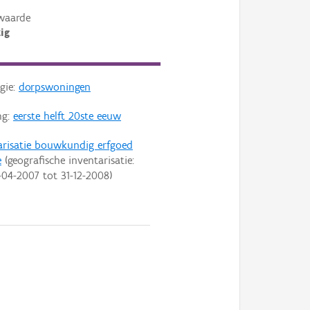
waarde
ig
gie:
dorpswoningen
ng:
eerste helft 20ste eeuw
arisatie bouwkundig erfgoed
e
(geografische inventarisatie:
-04-2007
tot
31-12-2008
)