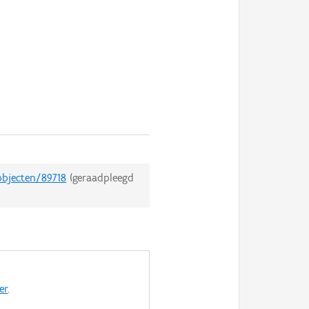
objecten/89718
(geraadpleegd
er
.