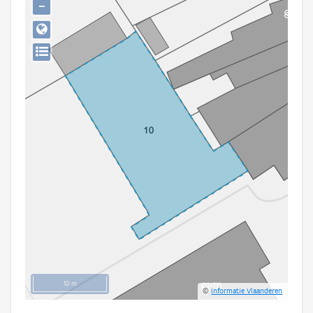
−
Persoon of collectief
Downloads
Hergebruik
Aanmelden
10 m
©
Informatie Vlaanderen