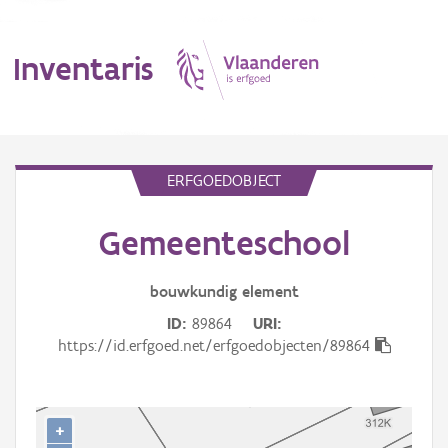
Inventaris
MENU
ERFGOEDOBJECT
Gemeenteschool
Erfgoedobject
Aanduidingsobject
bouwkundig
element
ID
89864
URI
Waarneming
https://id.erfgoed.net/erfgoedobjecten/89864
Thema
Gebeurtenis
+