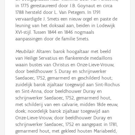
in 1775 gerestaureerd door J.B. Goynaut en circa
1788 hersteld door L. Van Petegem. In 1791
vervaardigde J. Smets een nieuw orgel en paste de
leuning van het doksaal aan, beiden in Lodewijk
XVI-stijl. Tussen 1844 en 1846 nogmaals
aanpassingen door de familie Smets.
Meubilair
. Altaren: barok hoogaltaar met beeld
van Heilige Servatius en flankerende medaillons
waain bustes van Christus en Onze-Lieve-Vrouw,
door beeldhouwer S. Duray en schrijnwerker
Saedaoec, 1752, gemarmerd en geschilderd hout;
zuidelijk barok zijaltaar toegewijd aan Sint-Rochus
en Sint-Anna, door beeldhouwer Duray en
schrijnwerker Saedaoec, 1752, gemarmerd hout,
met schilderij van een calvarie, midden 18de eeuw,
doek; noordelijk barok zijaltaar toegewijd aan
Onze-Lieve-Vrouw, door beeldhouwer Duray en
schrijnwerker Saedaoec, 1752 en aangepast in 1781,
gemarmerd hout, met gekleed houten Mariabeeld,