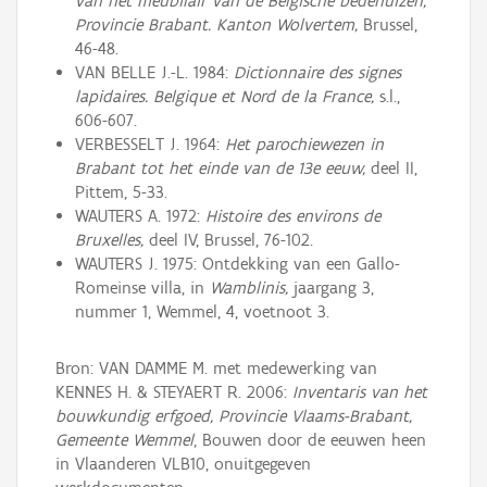
van het meubilair van de Belgische bedehuizen,
Provincie Brabant. Kanton Wolvertem,
Brussel,
46-48.
VAN BELLE J.-L. 1984:
Dictionnaire des signes
lapidaires. Belgique et Nord de la France,
s.l.,
606-607.
VERBESSELT J. 1964:
Het parochiewezen in
Brabant tot het einde van de 13e eeuw,
deel II,
Pittem, 5-33.
WAUTERS A. 1972:
Histoire des environs de
Bruxelles,
deel IV, Brussel, 76-102.
WAUTERS J. 1975: Ontdekking van een Gallo-
Romeinse villa, in
Wamblinis,
jaargang 3,
nummer 1, Wemmel, 4, voetnoot 3.
Bron: VAN DAMME M. met medewerking van
KENNES H. & STEYAERT R. 2006:
Inventaris van het
bouwkundig erfgoed, Provincie Vlaams-Brabant,
Gemeente Wemmel
, Bouwen door de eeuwen heen
in Vlaanderen VLB10, onuitgegeven