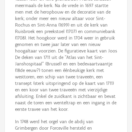
meermaals de kerk. Na de vrede in 1697 startte
men met de heropbouw en de decoratie van de
kerk; onder meer een nieuw altaar voor Sint-
Rochus en Sint-Anna (1699) en uit de kerk van
Ruisbroek een preekstoel (1707) en communiebank
(1708). Het hoogkoor werd in 1704 weer in gebruik
genomen en twee jaar later van een nieuw
hoogaltaar voorzien. De figuratieve kaart van Joos
De deken van 1711 uit de "Atlas van het Sint-
Janshospitaal" (Brussel) en een bedevaartvaantje
(18de eeuw?) tonen een éénbeukige kerk met
westtoren, een schip van twee traveeën, een
transept (sterk uitspringend op de kaart van 1711)
en een koor van twee traveeën met vierzijdige
afsluiting. Enkel de zuidkant is zichtbaar en bevat
naast de toren een wenteltrap en een ingang in de
eerste travee van het koor.
In 1748 werd het orgel van de abdij van
Grimbergen door Forceville hersteld en