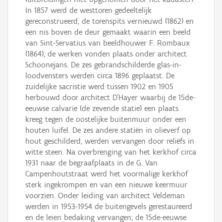
In 1857 werd de westtoren gedeeltelijk
gereconstrueerd, de torenspits vernieuwd (1862) en
een nis boven de deur gemaakt waarin een beeld
van Sint-Servatius van beeldhouwer F. Rombaux
(1864); de werken vonden plaats onder architect
Schoonejans. De zes gebrandschilderde glas-in-
loodvensters werden circa 1896 geplaatst. De
zuidelijke sacristie werd tussen 1902 en 1905
herbouwd door architect D'Hayer waarbij de 15de-
eeuwse calvarie (de zevende statie) een plaats
kreeg tegen de oostelijke buitenmuur onder een
houten luifel. De zes andere statiën in olieverf op
hout geschilderd, werden vervangen door reliëfs in
witte steen. Na overbrenging van het kerkhof circa
1931 naar de begraafplaats in de G. Van
Campenhoutstraat werd het voormalige kerkhof
sterk ingekrompen en van een nieuwe keermuur
voorzien. Onder leiding van architect Veldeman
werden in 1953-1954 de buitengevels gerestaureerd
en de leien bedaking vervangen; de 15de-eeuwse