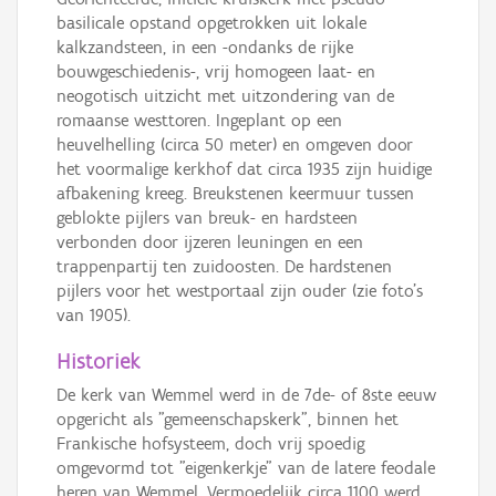
basilicale opstand opgetrokken uit lokale
kalkzandsteen, in een -ondanks de rijke
bouwgeschiedenis-, vrij homogeen laat- en
neogotisch uitzicht met uitzondering van de
romaanse westtoren. Ingeplant op een
heuvelhelling (circa 50 meter) en omgeven door
het voormalige kerkhof dat circa 1935 zijn huidige
afbakening kreeg. Breukstenen keermuur tussen
geblokte pijlers van breuk- en hardsteen
verbonden door ijzeren leuningen en een
trappenpartij ten zuidoosten. De hardstenen
pijlers voor het westportaal zijn ouder (zie foto's
van 1905).
Historiek
De kerk van Wemmel werd in de 7de- of 8ste eeuw
opgericht als "gemeenschapskerk", binnen het
Frankische hofsysteem, doch vrij spoedig
omgevormd tot "eigenkerkje" van de latere feodale
heren van Wemmel. Vermoedelijk circa 1100 werd