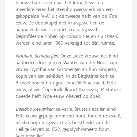
blauwe hardsteen naar het koor, bevatten
meerdere keren het steenhouwersmerk van een
gekoppelde "V-A" uit de tweede helft van de 17de
eeuw. De doopkapel met kruisgewelf en de
aanpalende sacristie met kruisribgewelf
(geprofileerde ribben op consooltjes en sluitsteen)
werden eind jaren 1980 verenigd tot één ruimte.
Mobilair. Schilderijen
: Onze-Lieve-Vrouw met kind
aanbeden door jonker Wauter van der Noot, zijn
vrouw Dymfna van Grimbergen en hun kinderen,
kopie van een schilderij in de Birgittinenkerk te
Brussel boven hun graf en in 1695 vernield, 15de
eeuw, olieverf op doek, (koor); Kruisweg (14 staties),
tweede helft 19de eeuw, olieverf op doek.
Beeldhouwwerken
: calvarie, Brussels atelier, eind
15de eeuw, gepolychromeerd hout, (onder doksaal);
reliekschrijn uitgewerkt als borstbeeld van de
Heilige Servatius, 1722, gepolychromeerd hout,
(vieringspijler).