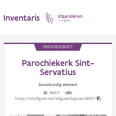
Inventaris
MENU
ERFGOEDOBJECT
Parochiekerk Sint-
Erfgoedobject
Servatius
Aanduidingsobject
bouwkundig
element
Waarneming
ID
89977
URI
Thema
https://id.erfgoed.net/erfgoedobjecten/89977
Gebeurtenis