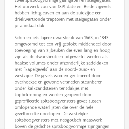
twee spitboogvormige galmgaten en steigergaten.
Het uurwerk zou van 1891 dateren. Beide zijgevels
hebben lichtgleuven en aan de zuidzijde een
driekwartronde traptoren met steigergaten onder
piramidaal dak.
Schip en iets lagere dwarsbeuk van 1663, in 1843
omgevormd tot een vrij geblokt middendeel door
toevoeging van zijbeuken die even lang en hoog
zijn als de dwarsbeuk en uitgewerkt werden als
haakse volumes onder afzonderlijke zadeldaken
met "kapelgevels" aan de noord- zuid- en
westzijde. De gevels worden geritmeerd door
overhoekse en gewone versneden steunberen
onder kalkzandstenen tentdakjes met
topbekroning en worden geopend door
geprofileerde spitsboogvensters gevat tussen
omlopende waterlijsten die over de hele
gevelbreedte doorlopen. De westelijke
spitsboogvensters met neogotisch maaswerk
boven de gedichte spitsboogvormige zijingangen