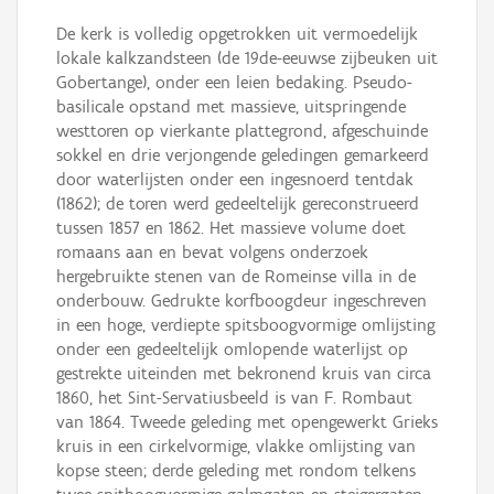
De kerk is volledig opgetrokken uit vermoedelijk
lokale kalkzandsteen (de 19de-eeuwse zijbeuken uit
Gobertange), onder een leien bedaking. Pseudo-
basilicale opstand met massieve, uitspringende
westtoren op vierkante plattegrond, afgeschuinde
sokkel en drie verjongende geledingen gemarkeerd
door waterlijsten onder een ingesnoerd tentdak
(1862); de toren werd gedeeltelijk gereconstrueerd
tussen 1857 en 1862. Het massieve volume doet
romaans aan en bevat volgens onderzoek
hergebruikte stenen van de Romeinse villa in de
onderbouw. Gedrukte korfboogdeur ingeschreven
in een hoge, verdiepte spitsboogvormige omlijsting
onder een gedeeltelijk omlopende waterlijst op
gestrekte uiteinden met bekronend kruis van circa
1860, het Sint-Servatiusbeeld is van F. Rombaut
van 1864. Tweede geleding met opengewerkt Grieks
kruis in een cirkelvormige, vlakke omlijsting van
kopse steen; derde geleding met rondom telkens