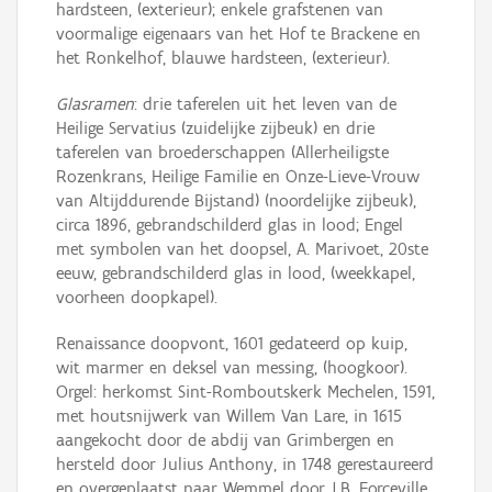
hardsteen, (exterieur); enkele grafstenen van
voormalige eigenaars van het Hof te Brackene en
het Ronkelhof, blauwe hardsteen, (exterieur).
Glasramen
: drie taferelen uit het leven van de
Heilige Servatius (zuidelijke zijbeuk) en drie
taferelen van broederschappen (Allerheiligste
Rozenkrans, Heilige Familie en Onze-Lieve-Vrouw
van Altijddurende Bijstand) (noordelijke zijbeuk),
circa 1896, gebrandschilderd glas in lood; Engel
met symbolen van het doopsel, A. Marivoet, 20ste
eeuw, gebrandschilderd glas in lood, (weekkapel,
voorheen doopkapel).
Renaissance doopvont, 1601 gedateerd op kuip,
wit marmer en deksel van messing, (hoogkoor).
Orgel: herkomst Sint-Romboutskerk Mechelen, 1591,
met houtsnijwerk van Willem Van Lare, in 1615
aangekocht door de abdij van Grimbergen en
hersteld door Julius Anthony, in 1748 gerestaureerd
en overgeplaatst naar Wemmel door J.B. Forceville,