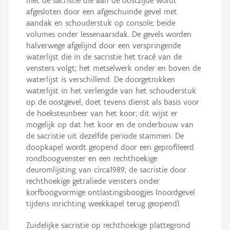
met de sacristie die aan de oostzijde wordt
afgesloten door een afgeschuinde gevel met
aandak en schouderstuk op console; beide
volumes onder lessenaarsdak. De gevels worden
halverwege afgelijnd door een verspringende
waterlijst die in de sacristie het tracé van de
vensters volgt; het metselwerk onder en boven de
waterlijst is verschillend. De doorgetrokken
waterlijst in het verlengde van het schouderstuk
op de oostgevel, doet tevens dienst als basis voor
de hoeksteunbeer van het koor; dit wijst er
mogelijk op dat het koor en de onderbouw van
de sacristie uit dezelfde periode stammen. De
doopkapel wordt geopend door een geprofileerd
rondboogvenster en een rechthoekige
deuromlijsting van circa1989; de sacristie door
rechthoekige getraliede vensters onder
korfboogvormige ontlastingsboogjes (noordgevel
tijdens inrichting weekkapel terug geopend).
Zuidelijke sacristie op rechthoekige plattegrond