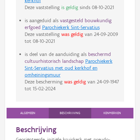
kerkhof
Deze vaststelling
is geldig
sinds
08-10-2021
is aangeduid als
vastgesteld bouwkundig
erfgoed
Parochiekerk Sint-Servatius
Deze vaststelling
was geldig
van
24-09-2009
tot
08-10-2021
is deel van de aanduiding als
beschermd
cultuurhistorisch landschap
Parochiekerk
Sint-Servatius met oud kerkhof en
omheiningsmuur
Deze bescherming
was geldig
van
24-09-1947
tot
15-02-2024
ALGEMEEN
BESCHRIJVING
KENMERKEN
Beschrijving
Georiënteerde, initiële kruiskerk met pseudo-