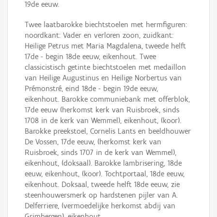
19de eeuw.
Twee laatbarokke biechtstoelen met hermfiguren:
noordkant: Vader en verloren zoon, zuidkant:
Heilige Petrus met Maria Magdalena, tweede helft
17de - begin 18de eeuw, eikenhout. Twee
classicistisch getinte biechtstoelen met medaillon
van Heilige Augustinus en Heilige Norbertus van
Prémonstré, eind 18de - begin 19de eeuw,
eikenhout. Barokke communiebank met offerblok,
17de eeuw (herkomst kerk van Ruisbroek, sinds
1708 in de kerk van Wemmel), eikenhout, (koor).
Barokke preekstoel, Cornelis Lants en beeldhouwer
De Vossen, 17de eeuw, (herkomst kerk van
Ruisbroek, sinds 1707 in de kerk van Wemmel),
eikenhout, (doksaal). Barokke lambrisering, 18de
eeuw, eikenhout, (koor). Tochtportaal, 18de eeuw,
eikenhout. Doksaal, tweede helft 18de eeuw, zie
steenhouwersmerk op hardstenen pijler van A.
Delferriere, (vermoedelijke herkomst abdij van
Grimbergen), eikenhout.