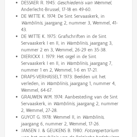
DESSAER R. 1945:
Geschiedenis van Wemmel,
Anderlecht-Brussel, 17-18 en 49-60.
DE WITTE K. 1974: De Sint Servaaskerk, in
Wamblinis,
jaargang 2, nummer 3, Wemmel, 41-
43.
DE WITTE K. 1975: Grafschriften in de Sint
Servaaskerk I en II, in
Wamblinis,
jaargang 3,
nummer 2 en 3, Wemmel, 26-29 en 35-38.
DIERICKX J. 1979: Het orgel in de Sint
Servaaskerk I en II, in
Wamblinis,
jaargang 7,
nummer 1 en 2, Wemmel, 1-6 en 17-21.
DRAPS-VERHASSELT 1973: Beelden uit het
verleden, in
Wamblinis,
jaargang 1, nummer 4,
Wemmel, 64-67.
GRAUWEN W.M. 1974: Aanbesteding van de Sint
Servaaskerk, in
Wamblinis,
jaargang 2, nummer
2, Wemmel, 27-28.
GUYOT G. 1978: Wemmel II, in
Wamblinis,
jaargang 6, nummer 2, Wemmel, 17-26.
JANSEN J. & GEUKENS B. 1980:
Fotorepertorium