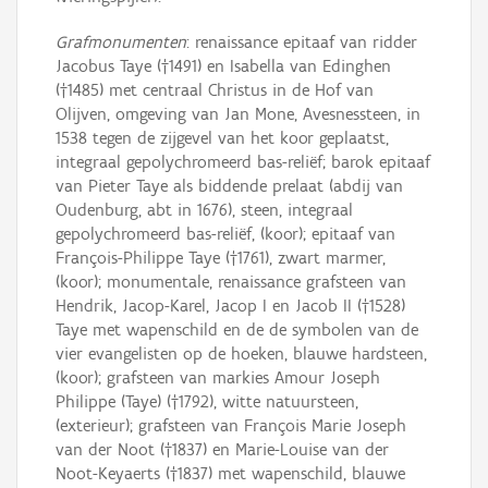
Grafmonumenten
: renaissance epitaaf van ridder
Jacobus Taye (†1491) en Isabella van Edinghen
(†1485) met centraal Christus in de Hof van
Olijven, omgeving van Jan Mone, Avesnessteen, in
1538 tegen de zijgevel van het koor geplaatst,
integraal gepolychromeerd bas-reliëf; barok epitaaf
van Pieter Taye als biddende prelaat (abdij van
Oudenburg, abt in 1676), steen, integraal
gepolychromeerd bas-reliëf, (koor); epitaaf van
François-Philippe Taye (†1761), zwart marmer,
(koor); monumentale, renaissance grafsteen van
Hendrik, Jacop-Karel, Jacop I en Jacob II (†1528)
Taye met wapenschild en de de symbolen van de
vier evangelisten op de hoeken, blauwe hardsteen,
(koor); grafsteen van markies Amour Joseph
Philippe (Taye) (†1792), witte natuursteen,
(exterieur); grafsteen van François Marie Joseph
van der Noot (†1837) en Marie-Louise van der
Noot-Keyaerts (†1837) met wapenschild, blauwe