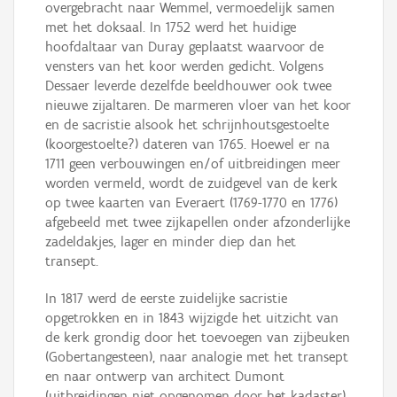
overgebracht naar Wemmel, vermoedelijk samen
met het doksaal. In 1752 werd het huidige
hoofdaltaar van Duray geplaatst waarvoor de
vensters van het koor werden gedicht. Volgens
Dessaer leverde dezelfde beeldhouwer ook twee
nieuwe zijaltaren. De marmeren vloer van het koor
en de sacristie alsook het schrijnhoutsgestoelte
(koorgestoelte?) dateren van 1765. Hoewel er na
1711 geen verbouwingen en/of uitbreidingen meer
worden vermeld, wordt de zuidgevel van de kerk
op twee kaarten van Everaert (1769-1770 en 1776)
afgebeeld met twee zijkapellen onder afzonderlijke
zadeldakjes, lager en minder diep dan het
transept.
In 1817 werd de eerste zuidelijke sacristie
opgetrokken en in 1843 wijzigde het uitzicht van
de kerk grondig door het toevoegen van zijbeuken
(Gobertangesteen), naar analogie met het transept
en naar ontwerp van architect Dumont
(uitbreidingen niet opgenomen door het kadaster).