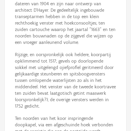
dateren van 1904 en zijn naar ontwerp van
architect D'Hayer. De gedeeltelijk ingebouwde
transeptarmen hebben in de top een klein
rechthoekig venster met hoekconsooltjes; ten
zuiden cartouche waarop het jaartal "1663" en ten
noorden bouwnaden op de zijgevel die wijzen op
een vroeger aanleunend volume.
Rijzige, en oorspronkelijk ook heldere, koorpartij
opklimmend tot 1517; gevels op doorlopende
sokkel met uitgelengd ojiefprofiel geritmeerd door
gelijkaardige steunberen en spitsboogvensters
tussen omlopende waterlijsten zo als in het
middendeel. Het venster van de tweede koortravee
ten zuiden bevat laatgotisch getint maaswerk
(oorspronkelijk?); de overige vensters werden in
1752 gedicht.
Ten noorden van het koor inspringende
doopkapel, via een afgeschuinde hoek verbonden