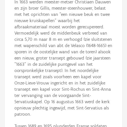
In 1663 werden meester-metser Christiaen Dauwen
en zijn broer Gillis, meester-steenhouwer, belast
met het oprichten van "een nieuwe beuk en twee
nieuwe kruiskapellen" waarbij het
afbraakmateriaal moest worden gerecupereerd.
Vermoedelijk werd de middenbeuk verbreed van
circa 5,70 m naar 8 m en verhoogd (zie sluitstenen
met wapenschild van abt de Velasco (1648-1665) en
sporen in de oostelijke wand van de toren) alsook
een nieuw, groter transept gebouwd (zie jaarsteen
"1663" in de zuidelijke puntgevel van het
oorspronkelijke transept). In het noordelijke
transept werd zoals voorheen een kapel voor
Onze-Lieve-Vrouw ingericht en in het zuidelijke
transept een kapel voor Sint-Rochus en Sint-Anna
ter vervanging van de voorgaande Sint-
Servatiuskapel. Op 16 augustus 1663 werd de kerk
opnieuw plechtig ingewijd, met Sint-Servatius als
patroon.
Tussen 1689 en 1695 plunderden Franse soldaten