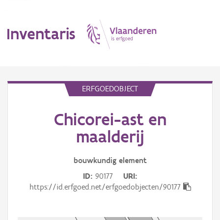
Inventaris
MENU
ERFGOEDOBJECT
Chicorei-ast en
Erfgoedobject
maalderij
Aanduidingsobject
bouwkundig
element
Waarneming
ID
90177
URI
Thema
https://id.erfgoed.net/erfgoedobjecten/90177
Gebeurtenis