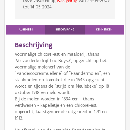
Deze vaststelling
was geldig
van
24-09-2009
tot
14-05-2024
ALGEMEEN
BESCHRIJVING
KENMERKEN
Beschrijving
Voormalige chicorei-ast en maalderij, thans
"Veevoederbedrijf Luc Buyse", opgericht op het
voormalige molenerf van de
"Pandercoorenmuellene" of "Paandermolen", een
staakmolen op torenkot die in 1643 opgericht
wordt en tijdens de "strijd om Meulebeke" op 18
oktober 1918 vernield wordt.
Bij de molen worden in 1894 een - thans
verdwenen - kapelletje en een chicorei-ast
opgericht; laatstgenoemde uitgebreid in 1911 en
1913.