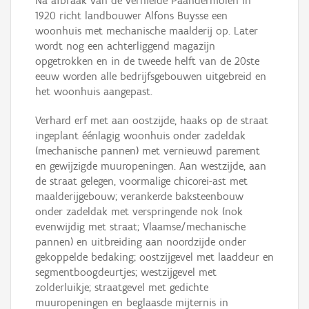
Na afbraak van de vernielde Paandermolen in
1920 richt landbouwer Alfons Buysse een
woonhuis met mechanische maalderij op. Later
wordt nog een achterliggend magazijn
opgetrokken en in de tweede helft van de 20ste
eeuw worden alle bedrijfsgebouwen uitgebreid en
het woonhuis aangepast.
Verhard erf met aan oostzijde, haaks op de straat
ingeplant éénlagig woonhuis onder zadeldak
(mechanische pannen) met vernieuwd parement
en gewijzigde muuropeningen. Aan westzijde, aan
de straat gelegen, voormalige chicorei-ast met
maalderijgebouw; verankerde baksteenbouw
onder zadeldak met verspringende nok (nok
evenwijdig met straat; Vlaamse/mechanische
pannen) en uitbreiding aan noordzijde onder
gekoppelde bedaking; oostzijgevel met laaddeur en
segmentboogdeurtjes; westzijgevel met
zolderluikje; straatgevel met gedichte
muuropeningen en beglaasde mijternis in