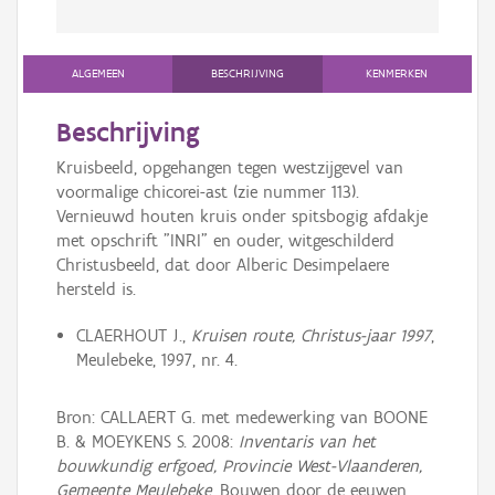
ALGEMEEN
BESCHRIJVING
KENMERKEN
Beschrijving
Kruisbeeld, opgehangen tegen westzijgevel van
voormalige chicorei-ast (zie nummer 113).
Vernieuwd houten kruis onder spitsbogig afdakje
met opschrift "INRI" en ouder, witgeschilderd
Christusbeeld, dat door Alberic Desimpelaere
hersteld is.
CLAERHOUT J.,
Kruisen route, Christus-jaar 1997
,
Meulebeke, 1997, nr. 4.
Bron: CALLAERT G. met medewerking van BOONE
B. & MOEYKENS S. 2008:
Inventaris van het
bouwkundig erfgoed, Provincie West-Vlaanderen,
Gemeente Meulebeke
, Bouwen door de eeuwen