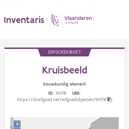
Inventaris
MENU
ERFGOEDOBJECT
Kruisbeeld
Erfgoedobject
Aanduidingsobject
bouwkundig
element
ID
90178
URI
Waarneming
https://id.erfgoed.net/erfgoedobjecten/90178
Thema
Gebeurtenis
+