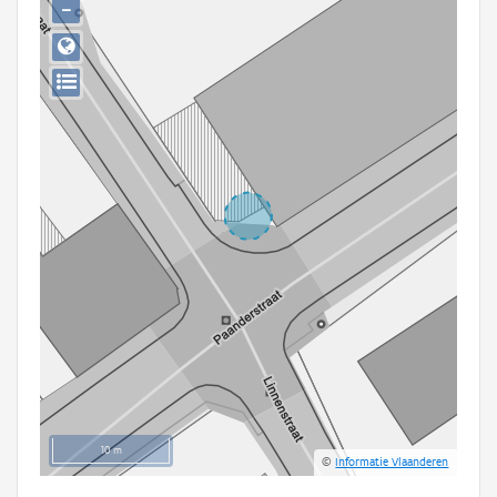
−
Persoon of collectief
Downloads
Hergebruik
Aanmelden
10 m
©
Informatie Vlaanderen