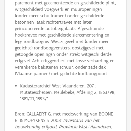
parement met gecementeerde en geschilderde plint,
witgeschilderd voegwerk en muuropeningen
(onder meer schuiframen) onder geschilderde
betonnen latei; rechtertravee met later
geïncoporeerde autobergplaats. Afgeschuinde
hoektravee met geschilderde siercementering en
lege rondboognis. Westzijgevel met (onder meer
gedichte) rondboogvensters; oostzijgevel met
getoogde openingen onder strek; witgeschilderde
erfgevel. Achterliggend erf met losse verharding en
verankerde bakstenen schuur, onder zadeldak
(Vlaamse pannen) met gedichte korfboogpoort.
Kadasterarchief West-Vlaanderen, 207 :
Mutatieschetsen, Meulebeke, Afdeling 2, 1863/98,
1881/21, 1893/1.
Bron: CALLAERT G. met medewerking van BOONE
B. & MOEYKENS S. 2008:
Inventaris van het
bouwkundig erfgoed, Provincie West-Vlaanderen,