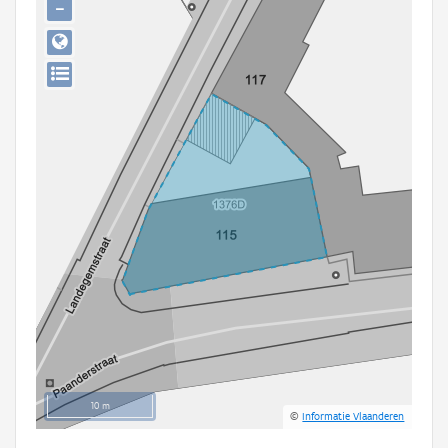
−
Persoon of collectief
Downloads
Hergebruik
Aanmelden
10 m
©
Informatie Vlaanderen