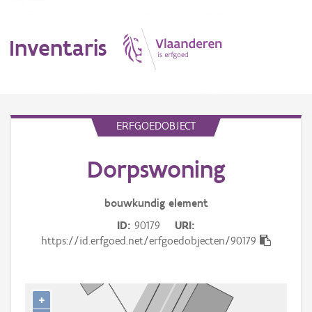
Inventaris
MENU
ERFGOEDOBJECT
Dorpswoning
Erfgoedobject
Aanduidingsobject
bouwkundig
element
ID
90179
URI
Waarneming
https://id.erfgoed.net/erfgoedobjecten/90179
Thema
Gebeurtenis
+