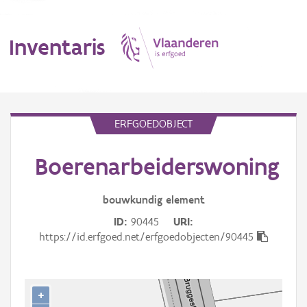
Inventaris
MENU
ERFGOEDOBJECT
Boerenarbeiderswoning
Erfgoedobject
Aanduidingsobject
bouwkundig
element
ID
90445
URI
Waarneming
https://id.erfgoed.net/erfgoedobjecten/90445
Thema
Gebeurtenis
+