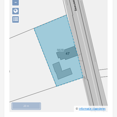
−
Persoon of collectief
Downloads
Hergebruik
Aanmelden
20 m
©
Informatie Vlaanderen