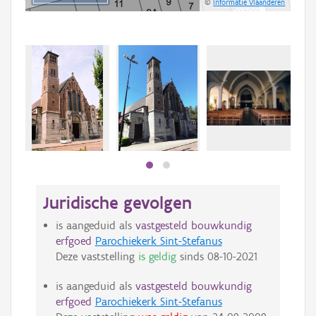
©
Informatie Vlaanderen
Beki
bee
bee
Juridische gevolgen
is aangeduid als
vastgesteld bouwkundig
erfgoed
Parochiekerk Sint-Stefanus
Deze vaststelling
is geldig
sinds
08-10-2021
is aangeduid als
vastgesteld bouwkundig
erfgoed
Parochiekerk Sint-Stefanus