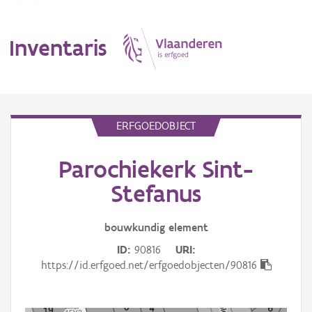
Inventaris
MENU
ERFGOEDOBJECT
Parochiekerk Sint-
Erfgoedobject
Stefanus
Aanduidingsobject
bouwkundig
element
Waarneming
ID
90816
URI
Thema
https://id.erfgoed.net/erfgoedobjecten/90816
Gebeurtenis