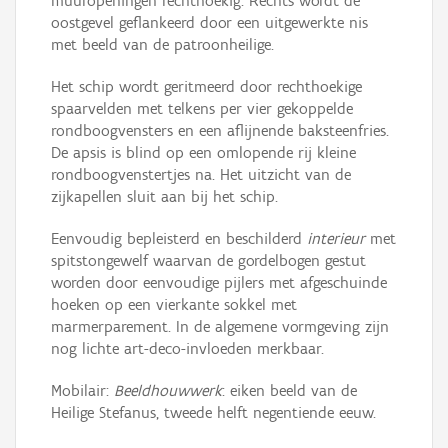
muuropeningen rechthoekig. Rechts wordt de
oostgevel geflankeerd door een uitgewerkte nis
met beeld van de patroonheilige.
Het schip wordt geritmeerd door rechthoekige
spaarvelden met telkens per vier gekoppelde
rondboogvensters en een aflijnende baksteenfries.
De apsis is blind op een omlopende rij kleine
rondboogvenstertjes na. Het uitzicht van de
zijkapellen sluit aan bij het schip.
Eenvoudig bepleisterd en beschilderd
interieur
met
spitstongewelf waarvan de gordelbogen gestut
worden door eenvoudige pijlers met afgeschuinde
hoeken op een vierkante sokkel met
marmerparement. In de algemene vormgeving zijn
nog lichte art-deco-invloeden merkbaar.
Mobilair:
Beeldhouwwerk
: eiken beeld van de
Heilige Stefanus, tweede helft negentiende eeuw.