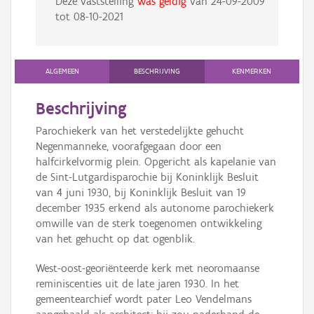
Deze vaststelling
was geldig
van
24-09-2009
tot
08-10-2021
ALGEMEEN
BESCHRIJVING
KENMERKEN
Beschrijving
Parochiekerk van het verstedelijkte gehucht
Negenmanneke, voorafgegaan door een
halfcirkelvormig plein. Opgericht als kapelanie van
de Sint-Lutgardisparochie bij Koninklijk Besluit
van 4 juni 1930, bij Koninklijk Besluit van 19
december 1935 erkend als autonome parochiekerk
omwille van de sterk toegenomen ontwikkeling
van het gehucht op dat ogenblik.
West-oost-georiënteerde kerk met neoromaanse
reminiscenties uit de late jaren 1930. In het
gemeentearchief wordt pater Leo Vendelmans