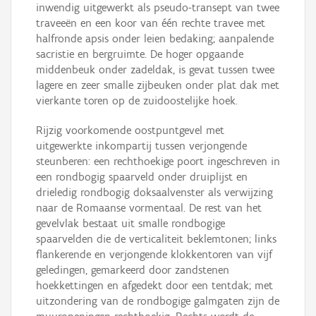
inwendig uitgewerkt als pseudo-transept van twee
traveeën en een koor van één rechte travee met
halfronde apsis onder leien bedaking; aanpalende
sacristie en bergruimte. De hoger opgaande
middenbeuk onder zadeldak, is gevat tussen twee
lagere en zeer smalle zijbeuken onder plat dak met
vierkante toren op de zuidoostelijke hoek.
Rijzig voorkomende oostpuntgevel met
uitgewerkte inkompartij tussen verjongende
steunberen: een rechthoekige poort ingeschreven in
een rondbogig spaarveld onder druiplijst en
drieledig rondbogig doksaalvenster als verwijzing
naar de Romaanse vormentaal. De rest van het
gevelvlak bestaat uit smalle rondbogige
spaarvelden die de verticaliteit beklemtonen; links
flankerende en verjongende klokkentoren van vijf
geledingen, gemarkeerd door zandstenen
hoekkettingen en afgedekt door een tentdak; met
uitzondering van de rondbogige galmgaten zijn de