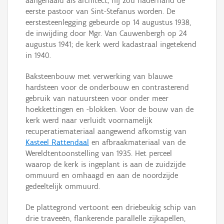
aangehaald als architect; hij zou naderhand de
eerste pastoor van Sint-Stefanus worden. De
eerstesteenlegging gebeurde op 14 augustus 1938,
de inwijding door Mgr. Van Cauwenbergh op 24
augustus 1941; de kerk werd kadastraal ingetekend
in 1940.
Baksteenbouw met verwerking van blauwe
hardsteen voor de onderbouw en contrasterend
gebruik van natuursteen voor onder meer
hoekkettingen en -blokken. Voor de bouw van de
kerk werd naar verluidt voornamelijk
recuperatiemateriaal aangewend afkomstig van
Kasteel Rattendaal
en afbraakmateriaal van de
Wereldtentoonstelling van 1935. Het perceel
waarop de kerk is ingeplant is aan de zuidzijde
ommuurd en omhaagd en aan de noordzijde
gedeeltelijk ommuurd.
De plattegrond vertoont een driebeukig schip van
drie traveeën, flankerende parallelle zijkapellen,