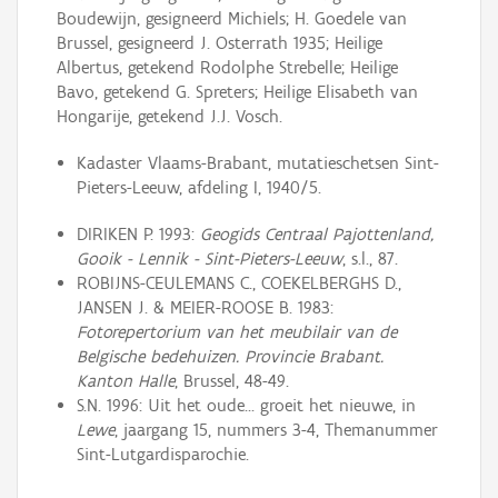
Boudewijn, gesigneerd Michiels; H. Goedele van
Brussel, gesigneerd J. Osterrath 1935; Heilige
Albertus, getekend Rodolphe Strebelle; Heilige
Bavo, getekend G. Spreters; Heilige Elisabeth van
Hongarije, getekend J.J. Vosch.
Kadaster Vlaams-Brabant, mutatieschetsen Sint-
Pieters-Leeuw, afdeling I, 1940/5.
DIRIKEN P. 1993:
Geogids Centraal Pajottenland,
Gooik - Lennik - Sint-Pieters-Leeuw
, s.l., 87.
ROBIJNS-CEULEMANS C., COEKELBERGHS D.,
JANSEN J. & MEIER-ROOSE B. 1983:
Fotorepertorium van het meubilair van de
Belgische bedehuizen. Provincie Brabant.
Kanton Halle
, Brussel, 48-49.
S.N. 1996: Uit het oude... groeit het nieuwe, in
Lewe
, jaargang 15, nummers 3-4, Themanummer
Sint-Lutgardisparochie.