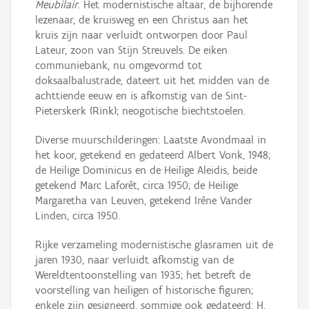
Meubilair
. Het modernistische altaar, de bijhorende
lezenaar, de kruisweg en een Christus aan het
kruis zijn naar verluidt ontworpen door Paul
Lateur, zoon van Stijn Streuvels. De eiken
communiebank, nu omgevormd tot
doksaalbalustrade, dateert uit het midden van de
achttiende eeuw en is afkomstig van de Sint-
Pieterskerk (Rink); neogotische biechtstoelen.
Diverse muurschilderingen: Laatste Avondmaal in
het koor, getekend en gedateerd Albert Vonk, 1948;
de Heilige Dominicus en de Heilige Aleidis, beide
getekend Marc Laforêt, circa 1950; de Heilige
Margaretha van Leuven, getekend Irène Vander
Linden, circa 1950.
Rijke verzameling modernistische glasramen uit de
jaren 1930, naar verluidt afkomstig van de
Wereldtentoonstelling van 1935; het betreft de
voorstelling van heiligen of historische figuren;
enkele zijn gesigneerd, sommige ook gedateerd: H.