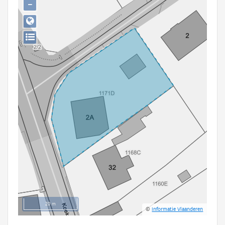
−
Persoon of collectief
Downloads
Hergebruik
Aanmelden
20 m
©
Informatie Vlaanderen