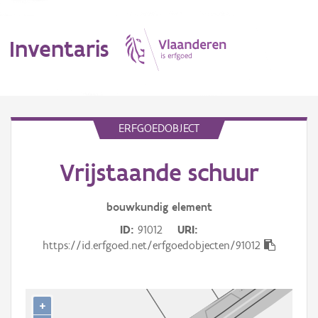
Inventaris
MENU
ERFGOEDOBJECT
Vrijstaande schuur
Erfgoedobject
Aanduidingsobject
bouwkundig
element
ID
91012
URI
Waarneming
https://id.erfgoed.net/erfgoedobjecten/91012
Thema
Gebeurtenis
+