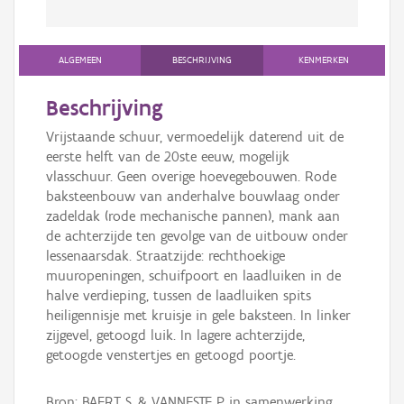
ALGEMEEN
BESCHRIJVING
KENMERKEN
Beschrijving
Vrijstaande schuur, vermoedelijk daterend uit de
eerste helft van de 20ste eeuw, mogelijk
vlasschuur. Geen overige hoevegebouwen. Rode
baksteenbouw van anderhalve bouwlaag onder
zadeldak (rode mechanische pannen), mank aan
de achterzijde ten gevolge van de uitbouw onder
lessenaarsdak. Straatzijde: rechthoekige
muuropeningen, schuifpoort en laadluiken in de
halve verdieping, tussen de laadluiken spits
heiligennisje met kruisje in gele baksteen. In linker
zijgevel, getoogd luik. In lagere achterzijde,
getoogde venstertjes en getoogd poortje.
Bron: BAERT S. & VANNESTE P. in samenwerking