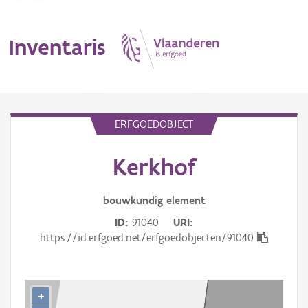
Inventaris
MENU
ERFGOEDOBJECT
Kerkhof
Erfgoedobject
Aanduidingsobject
bouwkundig
element
ID
91040
URI
Waarneming
https://id.erfgoed.net/erfgoedobjecten/91040
Thema
Gebeurtenis
+