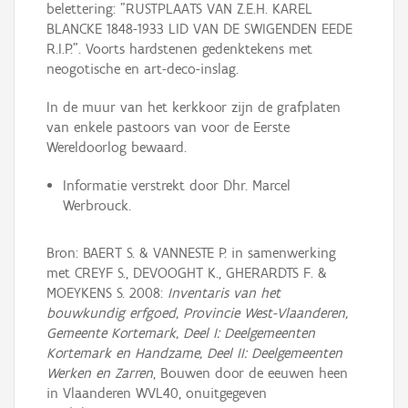
belettering: "RUSTPLAATS VAN Z.E.H. KAREL
BLANCKE 1848-1933 LID VAN DE SWIGENDEN EEDE
R.I.P.". Voorts hardstenen gedenktekens met
neogotische en art-deco-inslag.
In de muur van het kerkkoor zijn de grafplaten
van enkele pastoors van voor de Eerste
Wereldoorlog bewaard.
Informatie verstrekt door Dhr. Marcel
Werbrouck.
Bron: BAERT S. & VANNESTE P. in samenwerking
met CREYF S., DEVOOGHT K., GHERARDTS F. &
MOEYKENS S. 2008:
Inventaris van het
bouwkundig erfgoed, Provincie West-Vlaanderen,
Gemeente Kortemark, Deel I: Deelgemeenten
Kortemark en Handzame, Deel II: Deelgemeenten
Werken en Zarren
, Bouwen door de eeuwen heen
in Vlaanderen WVL40, onuitgegeven