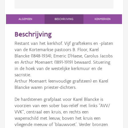
ALGEMEEN
BESCHRIJVING
KENMERKEN
Beschrijving
Restant van het kerkhof. Vijf graftekens en -platen
van de Kortemarkse pastoors B. Floor, Karel
Blancke (1848-1934), Emeric D'Haese, Carolus Jacobs
en Arthur Moenaert (1891-1919) bewaard. Situering
in de hoek van de westelijke kerkmuur en de
sacristie.
Arthur Moenaert (eenvoudige grafsteen) en Karel
Blancke waren priester-dichters.
De hardstenen grafplaat voor Karel Blancke is
voorzien van een sober bas-reliëf met links "AVV/
VVK", centraal een kruis, en rechts een
wapenschild met leeuw, boven het kruis een
vliegende meeuw of 'blauwvoet'. Verder bronzen