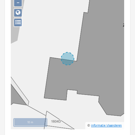
−
Persoon of collectief
Downloads
Hergebruik
Aanmelden
10 m
©
Informatie Vlaanderen