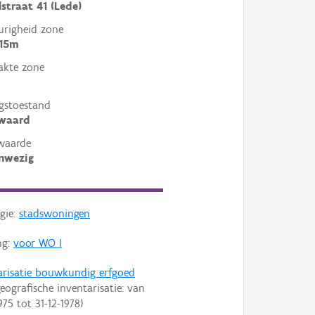
traat 41 (Lede)
righeid zone
 15m
akte zone
gstoestand
ewaard
waarde
nwezig
gie:
stadswoningen
ng:
voor WO I
arisatie bouwkundig erfgoed
eografische inventarisatie: van
975
tot
31-12-1978
)