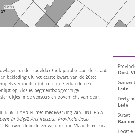
Provinci
uwlagen, onder zadeldak (nok parallel aan de straat,
Oost-V
enen bekleding uit het eerste kwart van de 20ste
Gemeen
rempels verbonden tot kordon. Sierbanden en -
Lede
onlijst op klosjes. Segmentboogvormige
ierruitjes in de vensters en bovenlicht van deur.
Deelgem
Lede
IE B. & EEMAN M. met medewerking van LINTERS A.
Straat
ezit in België, Architectuur, Provincie Oost-
Rammel
st
, Bouwen door de eeuwen heen in Vlaanderen 5n2
Locatie