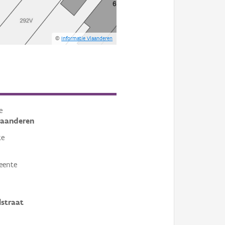
©
Informatie Vlaanderen
e
laanderen
te
eente
straat