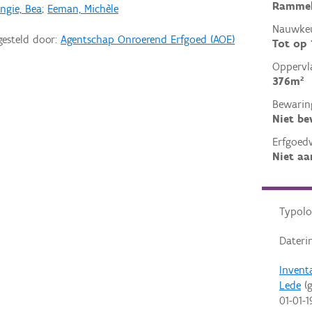
Rammels
ngie, Bea
;
Eeman, Michèle
Nauwkeu
gesteld door:
Agentschap Onroerend Erfgoed (AOE)
Tot op
Oppervl
376m²
Bewarin
Niet b
Erfgoed
Niet aa
Typolo
Dateri
Invent
Lede
(g
01-01-1