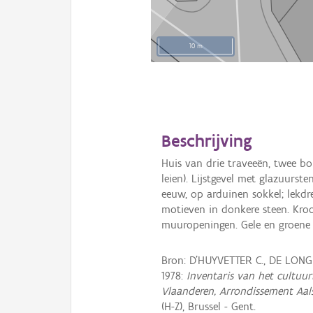
10 m
Beschrijving
Huis van drie traveeën, twee bo
leien). Lijstgevel met glazuurst
eeuw, op arduinen sokkel; lekd
motieven in donkere steen. Kro
muuropeningen. Gele en groene s
Bron: D'HUYVETTER C., DE LONG
1978:
Inventaris van het cultuurb
Vlaanderen, Arrondissement Aal
(H-Z), Brussel - Gent.