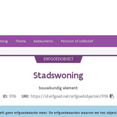
ming
Thema
Gebeurtenis
Persoon of collectief
ERFGOEDOBJECT
Stadswoning
bouwkundig
element
ID
9116
URI
https://id.erfgoed.net/erfgoedobjecten/9116
eeft geen erfgoedwaarde meer. De erfgoedwaarden waarom we het object 