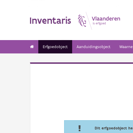
Inventaris
Erfgoedobject
Aanduidingsobject
Waarne
Dit erfgoedobject h