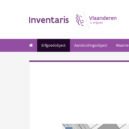
Inventaris
Erfgoedobject
Aanduidingsobject
Waarne