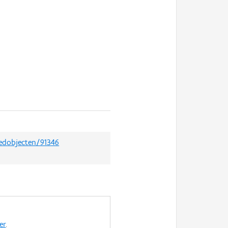
oedobjecten/91346
er
.