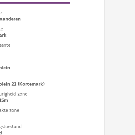
e
laanderen
te
ark
eente
plein
lein 22 (Kortemark)
righeid zone
 15m
akte zone
gstoestand
d