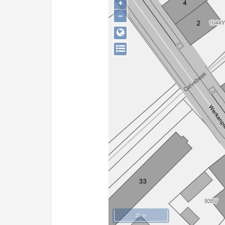
+
−
20 m