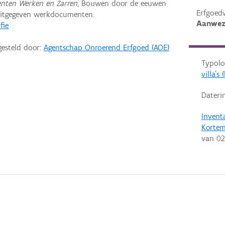
enten Werken en Zarren
, Bouwen door de eeuwen
Erfgoed
uitgegeven werkdocumenten.
Aanwez
fie
gesteld door:
Agentschap Onroerend Erfgoed (AOE)
Typolo
villa'
Dateri
Invent
Korte
van
02