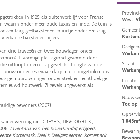
Provinci
opgetrokken in 1925 als buitenverblijf voor Franse
West-V
in waarin onder meer oude taxus en linde. De tuin is
Gemeen
oor een laag geelbakstenen muurtje onder ezelsrug
Kortem
vierkante bakstenen pijlers.
Deelgem
van drie traveeën en twee bouwlagen onder
Werken
pannen). L-vormige plattegrond gevormd door
Straat
 die uitloopt in een trapgevel. Ter hoogte van de
Werken
eruitbouw onder lessenaarsdakje dat doorgetrokken is
fbogige muuropeningen onder strek en rechthoekige
Locatie
vernieuwd houtwerk. Zijgevels uitgewerkt als
Werkenp
Nauwkeu
Tot op
 huidige bewoners (2007).
Oppervl
1 843m²
in samenwerking met CREYF S., DEVOOGHT K.,
2008:
Inventaris van het bouwkundig erfgoed,
Bewarin
eente Kortemark, Deel I: Deelgemeenten Kortemark
Bewaar