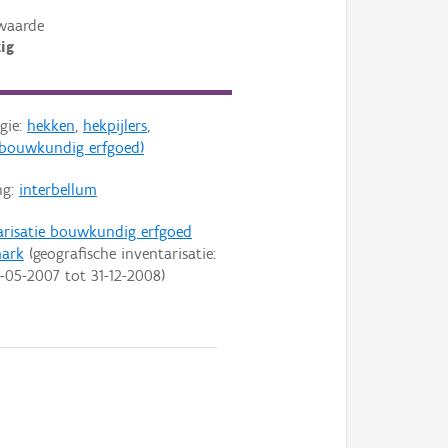
waarde
ig
gie:
hekken
,
hekpijlers
,
s (bouwkundig erfgoed)
ng:
interbellum
arisatie bouwkundig erfgoed
mark
(geografische inventarisatie:
-05-2007
tot
31-12-2008
)