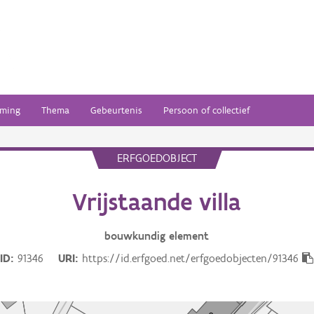
ming
Thema
Gebeurtenis
Persoon of collectief
ERFGOEDOBJECT
Vrijstaande villa
bouwkundig
element
ID
91346
URI
https://id.erfgoed.net/erfgoedobjecten/91346