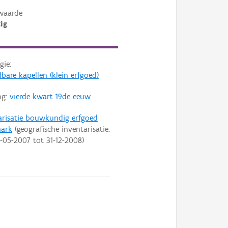
waarde
ig
gie:
bare kapellen (klein erfgoed)
ng:
vierde kwart 19de eeuw
arisatie bouwkundig erfgoed
mark
(geografische inventarisatie:
-05-2007
tot
31-12-2008
)