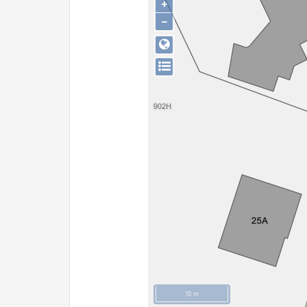
+
−
10 m