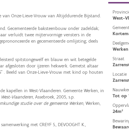
Provinci
re van Onze-Lieve-Vrouw van Altijddurende Bijstand.
West-V
Gemeen
rond. Gecementeerde baksteenbouw onder zadeldak;
Kortem
aar verluidt twee mijtervormige vensters in de
 geprononceerde en gecementeerde omlijsting; deels
Deelgem
Werken
Straat
eisterd spitstongewelf en blauw en wit betegelde
Zarrens
r afgesloten door ijzeren hekwerk. Gemetst altaar
S" . Beeld van Onze-Lieve-Vrouw met kind op houten
Locatie
Zarrens
Nauwkeu
de kapellen in West-Vlaanderen. Gemeente Werken, in
Tot op
n West-Vlaanderen
, Assebroek, 2005, s.p.
mkundige studie over de gemeente Werken
, Werken,
Oppervl
24m²
Bewarin
in samenwerking met CREYF S., DEVOOGHT K.,
Bewaar