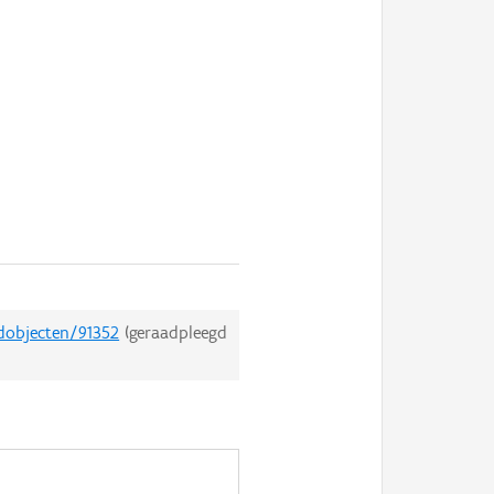
edobjecten/91352
(geraadpleegd