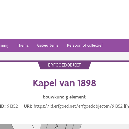
ming
Thema
Gebeurtenis
Persoon of collectief
ERFGOEDOBJECT
Kapel van 1898
bouwkundig
element
ID
91352
URI
https://id.erfgoed.net/erfgoedobjecten/91352