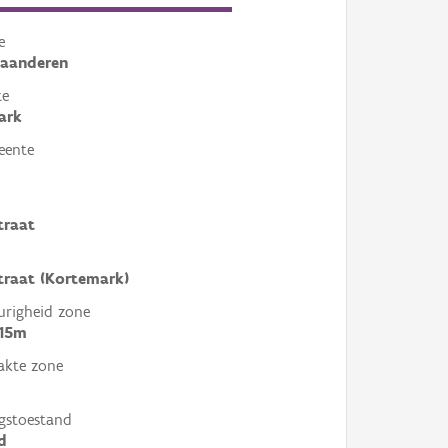
e
laanderen
te
ark
eente
traat
traat (Kortemark)
righeid zone
 15m
akte zone
gstoestand
d