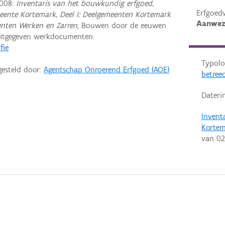
2008:
Inventaris van het bouwkundig erfgoed,
Erfgoed
eente Kortemark, Deel I: Deelgemeenten Kortemark
Aanwez
enten Werken en Zarren
, Bouwen door de eeuwen
uitgegeven werkdocumenten.
fie
Typolo
gesteld door:
Agentschap Onroerend Erfgoed (AOE)
betreed
Dateri
Invent
Korte
van
02