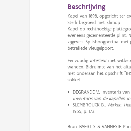
Beschrijving
Kapel van 1898, opgericht ter e
Sterk begroeid met klimop.
Kapel op rechthoekige platteg
eveneens gecementeerde plint. N
zijgevels. Spitsboogportaal met
betraliede vleugelpoort.
Eenvoudig
interieur
met witbepl
wanden. Bidruimte van het altaa
met onderaan het opschrift "IH
sokkel.
DEGRANDE V., Inventaris van 
Inventaris van de kapellen i
SLEMBROUCK B.,
Werken. Hee
1955, p. 173.
Bron: BAERT S. & VANNESTE P. 