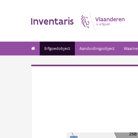
Inventaris
Erfgoedobject
Aanduidingsobject
Waarne