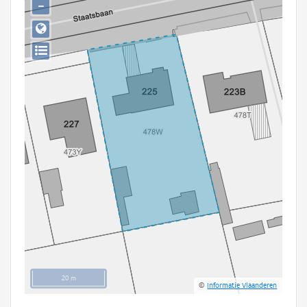
−
Persoon of collectief
Downloads
Hergebruik
Aanmelden
20 m
©
Informatie Vlaanderen