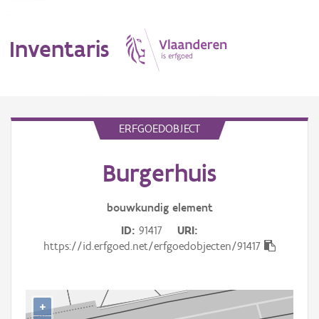
Inventaris
MENU
ERFGOEDOBJECT
Burgerhuis
Erfgoedobject
Aanduidingsobject
bouwkundig
element
ID
91417
URI
Waarneming
https://id.erfgoed.net/erfgoedobjecten/91417
Thema
Gebeurtenis
+