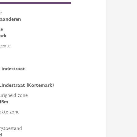
e
laanderen
te
ark
eente
Lindestraat
Lindestraat (Kortemark)
righeid zone
 15m
akte zone
gstoestand
d