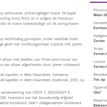
Provinci
 bij verbouwde, achteringelegen hoeve. De kapel
West-V
orlog (circa 1920), en is volgens de literatuur
Gemeen
t dat de hoeve onbeschadigd uit de oorlog kwam
Kortem
Deelgem
p rechthoekig grondplan, onder zadeldak (rode
Zarren
e gevel met rondboogportaal, topstuk met ijzeren
Straat
Zarren-
 altaar met beelden van Onze-Lieve-Vrouw van
Locatie
e van altaar afgescheiden door ijzeren traliewerk.
Zarren-
Nauwkeu
 de kapellen in West-Vlaanderen. Gemeente
Tot op
 de kapellen in West-Vlaanderen
, Assebroek, 2005, s.p.
Oppervl
in samenwerking met CREYF S., DEVOOGHT K.,
12m²
2008:
Inventaris van het bouwkundig erfgoed,
Bewarin
eente Kortemark, Deel I: Deelgemeenten Kortemark
Bewaar