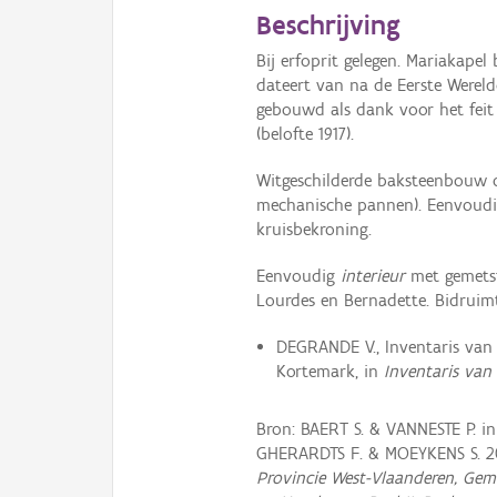
Beschrijving
Bij erfoprit gelegen. Mariakapel
dateert van na de Eerste Wereldo
gebouwd als dank voor het fei
(belofte 1917).
Witgeschilderde baksteenbouw o
mechanische pannen). Eenvoudig
kruisbekroning.
Eenvoudig
interieur
met gemetst
Lourdes en Bernadette. Bidruimt
DEGRANDE V., Inventaris van
Kortemark, in
Inventaris van
Bron: BAERT S. & VANNESTE P. 
GHERARDTS F. & MOEYKENS S. 
Provincie West-Vlaanderen, Gem