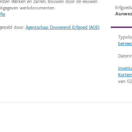
enten Werken en Zarren
, Bouwen door de eeuwen
Erfgoed
uitgegeven werkdocumenten.
Aanwez
fie
gesteld door:
Agentschap Onroerend Erfgoed (AOE)
Typolo
betreed
Dateri
Invent
Korte
van
02