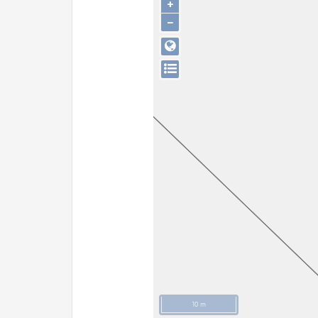
+
−
10 m