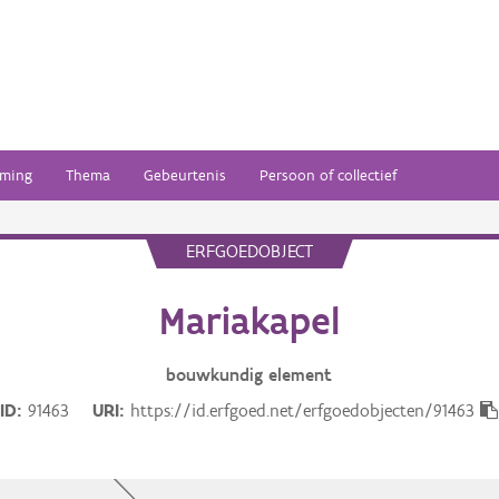
ming
Thema
Gebeurtenis
Persoon of collectief
ERFGOEDOBJECT
Mariakapel
bouwkundig
element
ID
91463
URI
https://id.erfgoed.net/erfgoedobjecten/91463