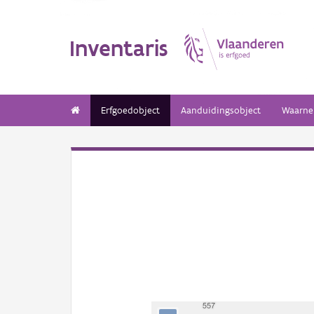
Inventaris
Erfgoedobject
Aanduidingsobject
Waarne