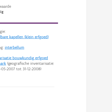
waarde
ig
gie:
bare kapellen (klein erfgoed)
ng:
interbellum
arisatie bouwkundig erfgoed
mark
(geografische inventarisatie:
-05-2007
tot
31-12-2008
)