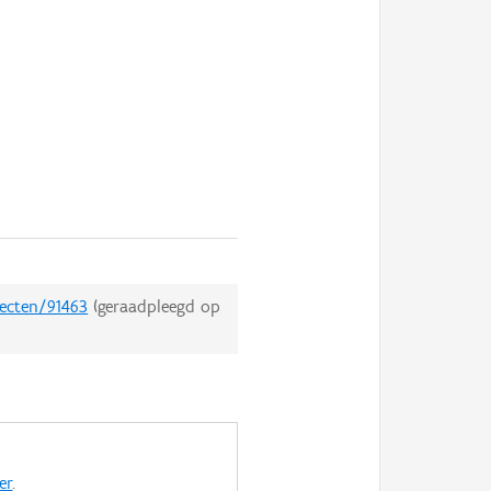
jecten/91463
(geraadpleegd op
er
.