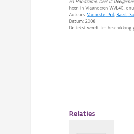
en Handzame, Deel II: Deelgeme
heen in Vlaanderen WVL40, on
Auteurs:
Vanneste, Pol
;
Baert, So
Datum:
2008
De tekst wordt ter beschikking 
Relaties