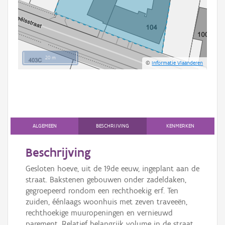
20 m
©
Informatie Vlaanderen
ALGEMEEN
BESCHRIJVING
KENMERKEN
Beschrijving
Gesloten hoeve, uit de 19de eeuw, ingeplant aan de
straat. Bakstenen gebouwen onder zadeldaken,
gegroepeerd rondom een rechthoekig erf. Ten
zuiden, éénlaags woonhuis met zeven traveeën,
rechthoekige muuropeningen en vernieuwd
parement. Relatief belangrijk volume in de straat.