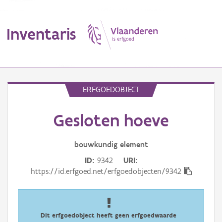
Inventaris
MENU
ERFGOEDOBJECT
Gesloten hoeve
Erfgoedobject
Aanduidingsobject
bouwkundig
element
ID
9342
URI
Waarneming
https://id.erfgoed.net/erfgoedobjecten/9342
Thema
Gebeurtenis
Dit erfgoedobject heeft geen erfgoedwaarde