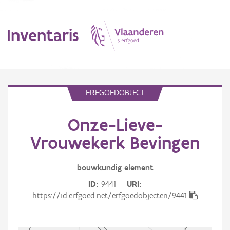
Inventaris
MENU
ERFGOEDOBJECT
Onze-Lieve-
Erfgoedobject
Vrouwekerk Bevingen
Aanduidingsobject
bouwkundig
element
Waarneming
ID
9441
URI
Thema
https://id.erfgoed.net/erfgoedobjecten/9441
Gebeurtenis