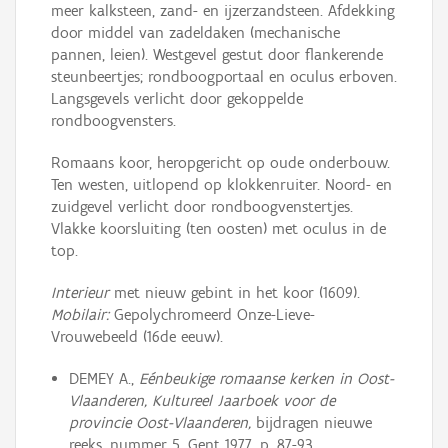
meer kalksteen, zand- en ijzerzandsteen. Afdekking
door middel van zadeldaken (mechanische
pannen, leien). Westgevel gestut door flankerende
steunbeertjes; rondboogportaal en oculus erboven.
Langsgevels verlicht door gekoppelde
rondboogvensters.
Romaans koor, heropgericht op oude onderbouw.
Ten westen, uitlopend op klokkenruiter. Noord- en
zuidgevel verlicht door rondboogvenstertjes.
Vlakke koorsluiting (ten oosten) met oculus in de
top.
Interieur
met nieuw gebint in het koor (1609).
Mobilair:
Gepolychromeerd Onze-Lieve-
Vrouwebeeld (16de eeuw).
DEMEY A.,
Eénbeukige romaanse kerken in Oost-
Vlaanderen, Kultureel Jaarboek voor de
provincie Oost-Vlaanderen,
bijdragen nieuwe
reeks, nummer 5, Gent 1977, p. 87-93.