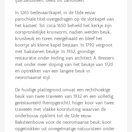
ijzerzandsteen, deels uit zandsteen.
In 1265 bedevaartkapel; in de 13de eeuw
parochiale titel overgedragen op de slotkapel van
het kasteel. Tot circa 1650 behield het kerkje zijn
oorspronkelijke kruisvorm; nadien werden beuk,
kruisbeuk en toren neergehaald en bleef het
koortje als kleine kapel bestaan. In 1790 vergroot
met bakstenen beukje. In 1932, grondige
restauratie onder leiding van architect A. Bressers
met onder meer sloping van het beukje van 1720
en optrekken van een langere beuk in
neoromaanse stijl.
De huidige plattegrond omvat een rechthoekige
beuk van twee traveeën van 1932 en een volledig
gerestaureerd (heropgericht), hoger koor van twee
traveeën met vlakke koorsluiting waarvan de
onderbouw opklimt tot de 12de eeuw.
Baksteenbouw voor de neoromaanse beuk; koor
opgetrokken uit onregelmatige natuursteen onder