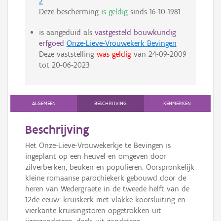
2
Deze bescherming
is geldig
sinds
16-10-1981
is aangeduid als
vastgesteld bouwkundig
erfgoed
Onze-Lieve-Vrouwekerk Bevingen
Deze vaststelling
was geldig
van
24-09-2009
tot
20-06-2023
ALGEMEEN
BESCHRIJVING
KENMERKEN
Beschrijving
Het Onze-Lieve-Vrouwekerkje te Bevingen is
ingeplant op een heuvel en omgeven door
zilverberken, beuken en populieren. Oorspronkelijk
kleine romaanse parochiekerk gebouwd door de
heren van Wedergraete in de tweede helft van de
12de eeuw: kruiskerk met vlakke koorsluiting en
vierkante kruisingstoren opgetrokken uit