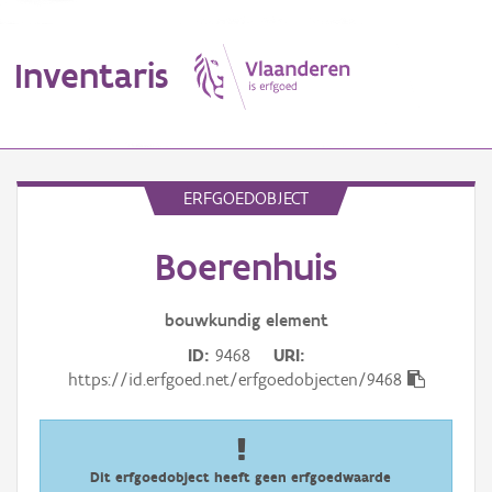
Inventaris
MENU
ERFGOEDOBJECT
Boerenhuis
Erfgoedobject
Aanduidingsobject
bouwkundig
element
ID
9468
URI
Waarneming
https://id.erfgoed.net/erfgoedobjecten/9468
Thema
Gebeurtenis
Dit erfgoedobject heeft geen erfgoedwaarde