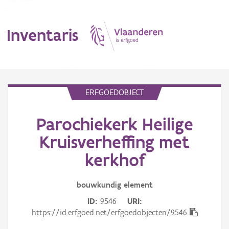
Inventaris
MENU
ERFGOEDOBJECT
Parochiekerk Heilige
Erfgoedobject
Kruisverheffing met
Aanduidingsobject
kerkhof
Waarneming
bouwkundig
element
Thema
ID
9546
URI
https://id.erfgoed.net/erfgoedobjecten/9546
Gebeurtenis