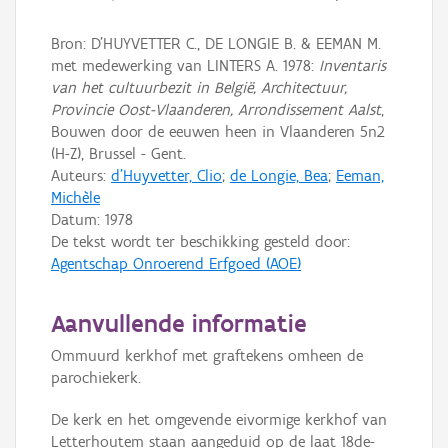
Bron: D'HUYVETTER C., DE LONGIE B. & EEMAN M.
met medewerking van LINTERS A. 1978:
Inventaris
van het cultuurbezit in België, Architectuur,
Provincie Oost-Vlaanderen, Arrondissement Aalst
,
Bouwen door de eeuwen heen in Vlaanderen 5n2
(H-Z), Brussel - Gent.
Auteurs:
d'Huyvetter, Clio
;
de Longie, Bea
;
Eeman,
Michèle
Datum:
1978
De tekst wordt ter beschikking gesteld door:
Agentschap Onroerend Erfgoed (AOE)
Aanvullende informatie
Ommuurd kerkhof met graftekens omheen de
parochiekerk.
De kerk en het omgevende eivormige kerkhof van
Letterhoutem staan aangeduid op de laat 18de-