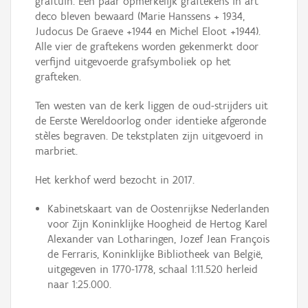
graftuin. Een paar opmerkelijk graftekens in art
deco bleven bewaard (Marie Hanssens + 1934,
Judocus De Graeve +1944 en Michel Eloot +1944).
Alle vier de graftekens worden gekenmerkt door
verfijnd uitgevoerde grafsymboliek op het
grafteken.
Ten westen van de kerk liggen de oud-strijders uit
de Eerste Wereldoorlog onder identieke afgeronde
stèles begraven. De tekstplaten zijn uitgevoerd in
marbriet.
Het kerkhof werd bezocht in 2017.
Kabinetskaart van de Oostenrijkse Nederlanden
voor Zijn Koninklijke Hoogheid de Hertog Karel
Alexander van Lotharingen, Jozef Jean François
de Ferraris, Koninklijke Bibliotheek van België,
uitgegeven in 1770-1778, schaal 1:11.520 herleid
naar 1:25.000.