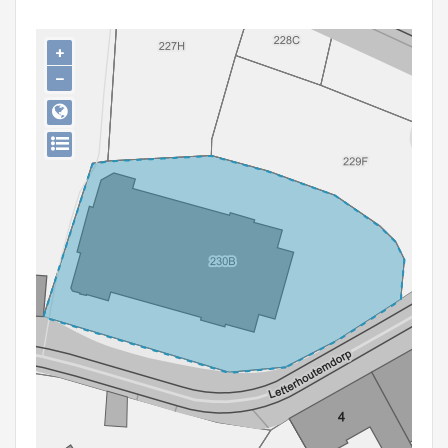
Persoon of collectief
+
Downloads
−
Hergebruik
Aanmelden