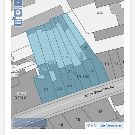
−
Persoon of collectief
Downloads
Hergebruik
Aanmelden
20 m
©
Informatie Vlaanderen