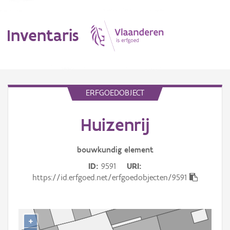
Inventaris
MENU
ERFGOEDOBJECT
Huizenrij
Erfgoedobject
Aanduidingsobject
bouwkundig
element
ID
9591
URI
Waarneming
https://id.erfgoed.net/erfgoedobjecten/9591
Thema
Gebeurtenis
+