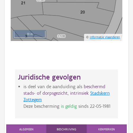
10 m
©
Informatie Vlaanderen
Juridische gevolgen
is deel van de aanduiding als
beschermd
stads- of dorpsgezicht, intrinsiek
Stadskern
Zottegem
Deze bescherming
is geldig
sinds
22-05-1981
ALGEMEEN
BESCHRIJVING
KENMERKEN