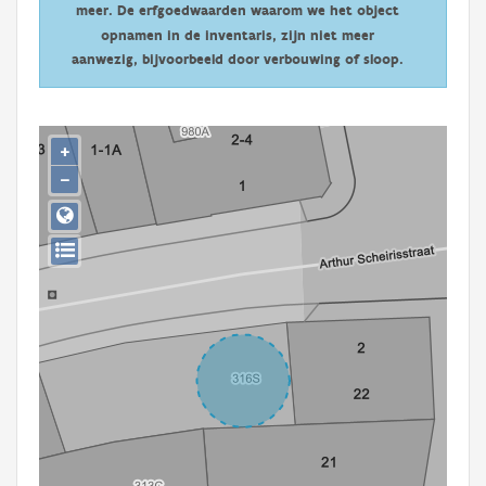
meer. De erfgoedwaarden waarom we het object
Persoon of collectief
opnamen in de inventaris, zijn niet meer
Downloads
aanwezig, bijvoorbeeld door verbouwing of sloop.
Hergebruik
+
Aanmelden
−