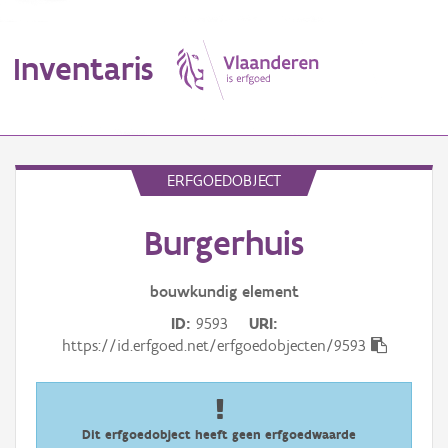
Inventaris
MENU
ERFGOEDOBJECT
Burgerhuis
Erfgoedobject
Aanduidingsobject
bouwkundig
element
ID
9593
URI
Waarneming
https://id.erfgoed.net/erfgoedobjecten/9593
Thema
Gebeurtenis
Dit erfgoedobject heeft geen erfgoedwaarde