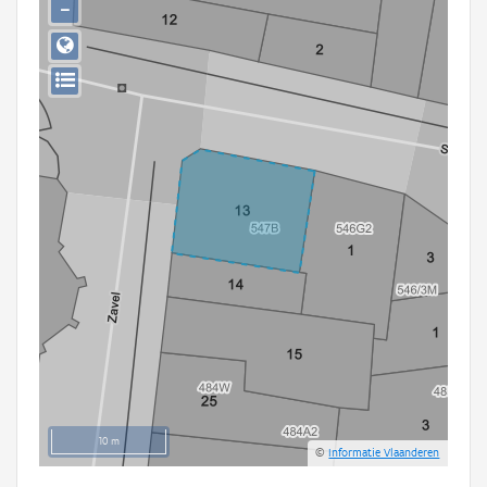
−
Persoon of collectief
Downloads
Hergebruik
Aanmelden
10 m
©
Informatie Vlaanderen