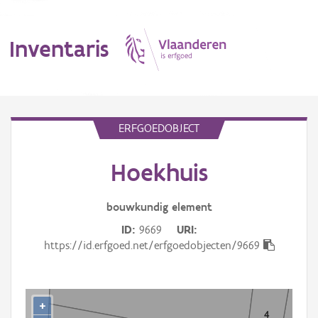
Inventaris
MENU
ERFGOEDOBJECT
Hoekhuis
Erfgoedobject
Aanduidingsobject
bouwkundig
element
ID
9669
URI
Waarneming
https://id.erfgoed.net/erfgoedobjecten/9669
Thema
Gebeurtenis
+