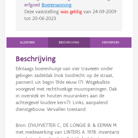
erfgoed
Boerenwoning
Deze vaststelling
was geldig
van
24-09-2009
tot
20-06-2023
ALGEMEEN
BESCHRIJVING
KENMERKEN
Beschrijving
Eénlaags boerenhuisje van vier traveeën onder
gebogen zadeldak (nok loodrecht op de straat,
pannen), uit begin 19de eeuw (?). Witgekalkte
voorgevel met rechthoekige muuropeningen. Dak
in overstek en houten muurankers aan de
achtergevel (oudere kern?). Links, aanpalend
dienstgebouw. Vervallen toestand.
Bron: D'HUYVETTER C., DE LONGIE B. & EEMAN M.
met medewerking van LINTERS A. 1978:
Inventaris