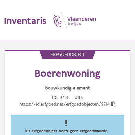
Inventaris
MENU
ERFGOEDOBJECT
Boerenwoning
Erfgoedobject
Aanduidingsobject
bouwkundig
element
ID
9714
URI
Waarneming
https://id.erfgoed.net/erfgoedobjecten/9714
Thema
Gebeurtenis
Dit erfgoedobject heeft geen erfgoedwaarde