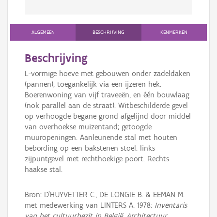
ALGEMEEN
BESCHRIJVING
KENMERKEN
Beschrijving
L-vormige hoeve met gebouwen onder zadeldaken
(pannen), toegankelijk via een ijzeren hek.
Boerenwoning van vijf traveeën, en één bouwlaag
(nok parallel aan de straat). Witbeschilderde gevel
op verhoogde begane grond afgelijnd door middel
van overhoekse muizentand; getoogde
muuropeningen. Aanleunende stal met houten
bebording op een bakstenen stoel: links
zijpuntgevel met rechthoekige poort. Rechts
haakse stal.
Bron: D'HUYVETTER C., DE LONGIE B. & EEMAN M.
met medewerking van LINTERS A. 1978:
Inventaris
van het cultuurbezit in België, Architectuur,