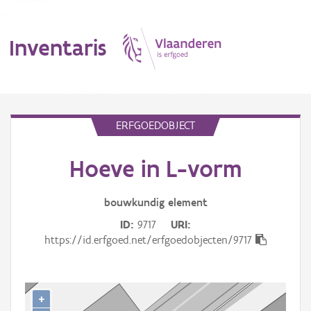
Inventaris
MENU
ERFGOEDOBJECT
Hoeve in L-vorm
Erfgoedobject
Aanduidingsobject
bouwkundig
element
ID
9717
URI
Waarneming
https://id.erfgoed.net/erfgoedobjecten/9717
Thema
Gebeurtenis
+