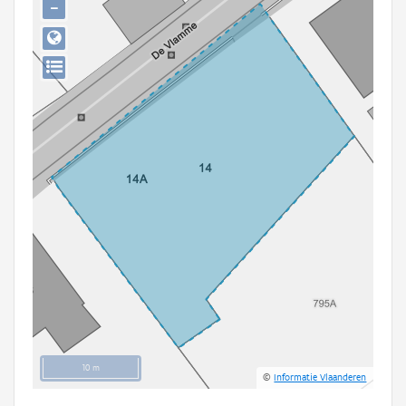
−
Persoon of collectief
Downloads
Hergebruik
Aanmelden
10 m
©
Informatie Vlaanderen