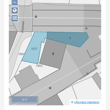
−
Persoon of collectief
Downloads
Hergebruik
Aanmelden
10 m
©
Informatie Vlaanderen