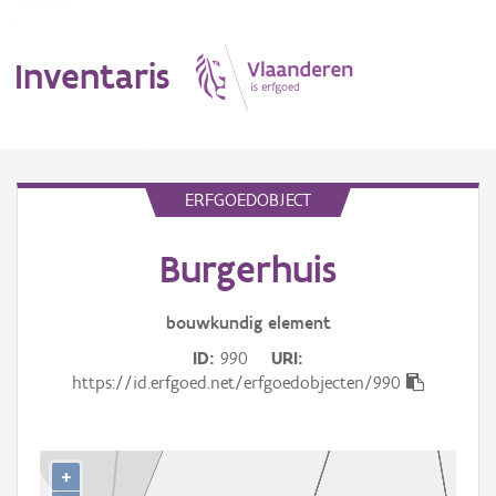
Inventaris
MENU
ERFGOEDOBJECT
Burgerhuis
Erfgoedobject
Aanduidingsobject
bouwkundig
element
ID
990
URI
Waarneming
https://id.erfgoed.net/erfgoedobjecten/990
Thema
Gebeurtenis
+