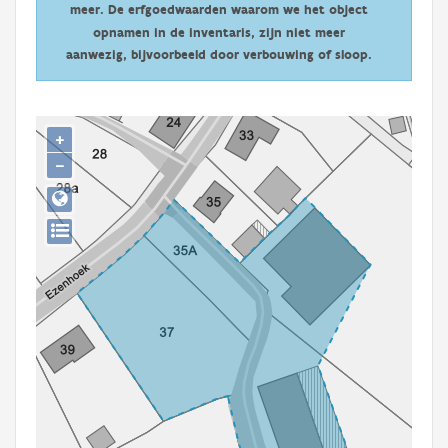
meer. De erfgoedwaarden waarom we het object
Persoon of collectief
opnamen in de inventaris, zijn niet meer
Downloads
aanwezig, bijvoorbeeld door verbouwing of sloop.
Hergebruik
+
Aanmelden
−