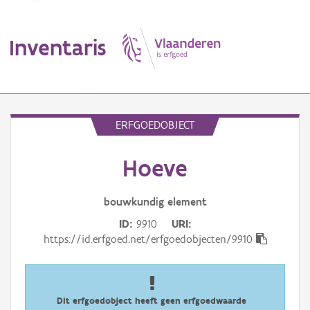
Inventaris
MENU
ERFGOEDOBJECT
Hoeve
Erfgoedobject
Aanduidingsobject
bouwkundig
element
ID
9910
URI
Waarneming
https://id.erfgoed.net/erfgoedobjecten/9910
Thema
Gebeurtenis
Dit erfgoedobject heeft geen erfgoedwaarde