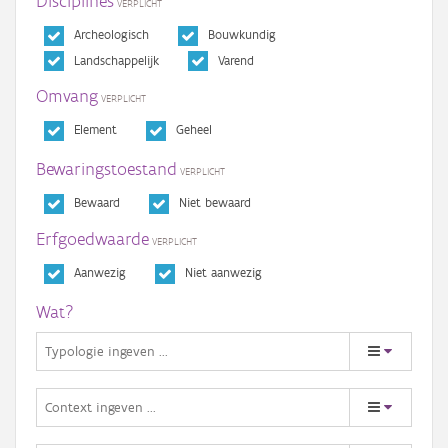
Disciplines
Archeologisch
Bouwkundig
Landschappelijk
Varend
Omvang
Element
Geheel
Bewaringstoestand
Bewaard
Niet bewaard
Erfgoedwaarde
Aanwezig
Niet aanwezig
Wat?