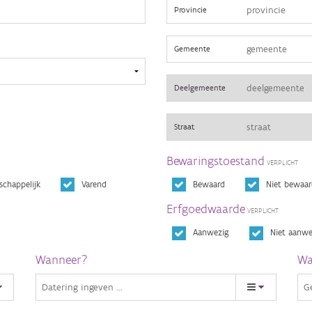
Provincie
Gemeente
Deelgemeente
Straat
Bewaringstoestand
schappelijk
Varend
Bewaard
Niet bewaar
Erfgoedwaarde
Aanwezig
Niet aanwe
Wanneer?
Wa