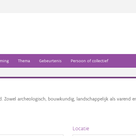
ming
Thema
Gebeurtenis
Persoon of collectief
ed. Zowel archeologisch, bouwkundig, landschappelijk als varend 
Locatie