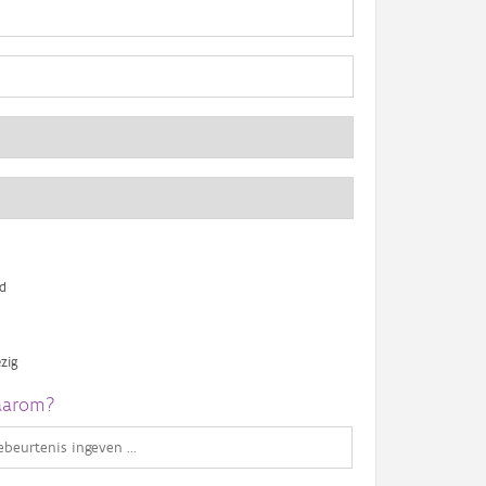
d
zig
arom?