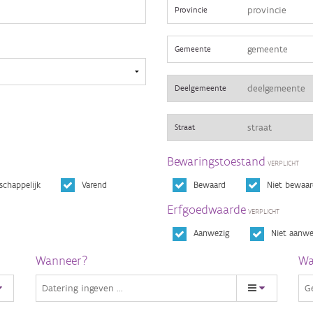
Provincie
Gemeente
Deelgemeente
Straat
Bewaringstoestand
schappelijk
Varend
Bewaard
Niet bewaar
Erfgoedwaarde
Aanwezig
Niet aanwe
Wanneer?
Wa