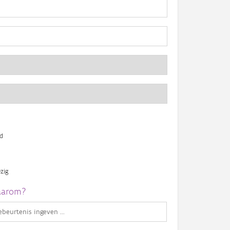
d
zig
arom?