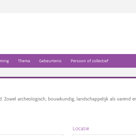
ming
Thema
Gebeurtenis
Persoon of collectief
ed. Zowel archeologisch, bouwkundig, landschappelijk als varend 
Locatie