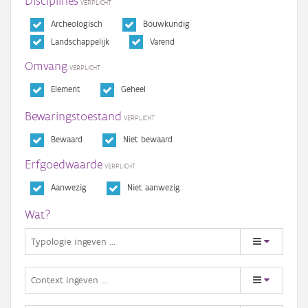
Disciplines
Archeologisch
Bouwkundig
Landschappelijk
Varend
Omvang
Element
Geheel
Bewaringstoestand
Bewaard
Niet bewaard
Erfgoedwaarde
Aanwezig
Niet aanwezig
Wat?