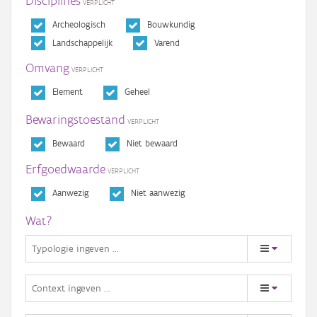
Disciplines
Archeologisch
Bouwkundig
Landschappelijk
Varend
Omvang
Element
Geheel
Bewaringstoestand
Bewaard
Niet bewaard
Erfgoedwaarde
Aanwezig
Niet aanwezig
Wat?