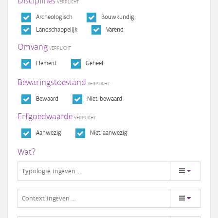
Disciplines
Archeologisch
Bouwkundig
Landschappelijk
Varend
Omvang
Element
Geheel
Bewaringstoestand
Bewaard
Niet bewaard
Erfgoedwaarde
Aanwezig
Niet aanwezig
Wat?