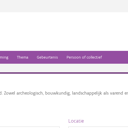
ming
Thema
Gebeurtenis
Persoon of collectief
ed. Zowel archeologisch, bouwkundig, landschappelijk als varend 
Locatie