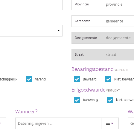
Provincie
Gemeente
Deelgemeente
Straat
Bewaringstoestand
schappelijk
Varend
Bewaard
Niet bewaar
Erfgoedwaarde
Aanwezig
Niet aanwe
Wanneer?
Wa