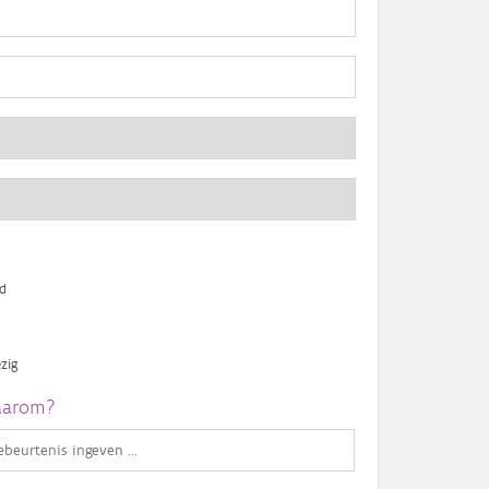
d
zig
arom?