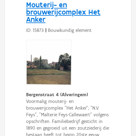
Mouterij- en
brouwerijcomplex Het
Anker
ID: 15873
|
Bouwkundig element
Bergenstraat 4 (Alveringem)
Voormalig mouterij- en
brouwerijcomplex "Het Anker"; "N.V.
Feys", "Malterie Feys-Callewaert" volgens
opschriften. Familiebedrijf gesticht in
1890 en gegroeid uit een zoutziederij die
bestaan heeft tot begin 20ste eeuw.