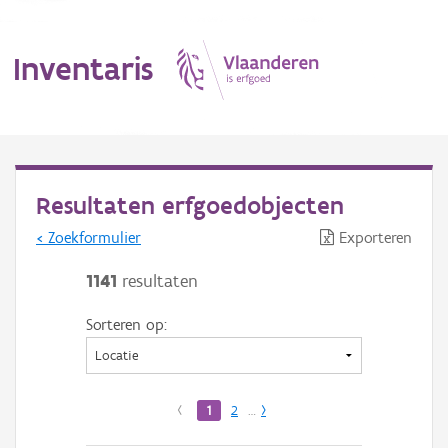
Inventaris
MENU
Resultaten erfgoedobjecten
< Zoekformulier
Exporteren
Erfgoedobject
1141
resultaten
Aanduidingsobject
Sorteren op:
Waarneming
Thema
‹
1
2
…
›
Gebeurtenis