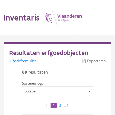
Inventaris
MENU
Resultaten erfgoedobjecten
< Zoekformulier
Exporteren
Erfgoedobject
89
resultaten
Aanduidingsobject
Sorteren op:
Waarneming
Thema
‹
1
2
…
›
Gebeurtenis