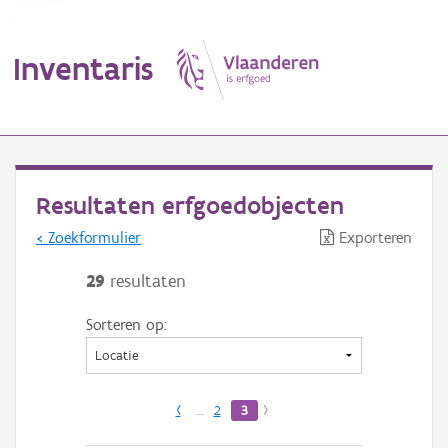
Inventaris
MENU
Resultaten erfgoedobjecten
< Zoekformulier
Exporteren
Erfgoedobject
29
resultaten
Aanduidingsobject
Sorteren op:
Waarneming
Thema
‹
…
2
3
›
Gebeurtenis