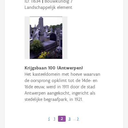
ID: 11634
|
Bouwkundig /
Landschappelijk element
Krijgsbaan 100 (Antwerpen)
Het kasteeldomein met hoeve waarvan
de oorsprong opklimt tot de 14de- en
16de eeuw, werd in 1911 door de stad
Antwerpen aangekocht, ingericht als
stedelijke begraafpark, in 1921.
‹
1
2
3
…
›