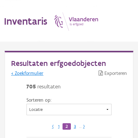
Inventaris
MENU
Resultaten erfgoedobjecten
< Zoekformulier
Exporteren
Erfgoedobject
705
resultaten
Aanduidingsobject
Sorteren op:
Waarneming
Thema
‹
1
2
3
…
›
Gebeurtenis