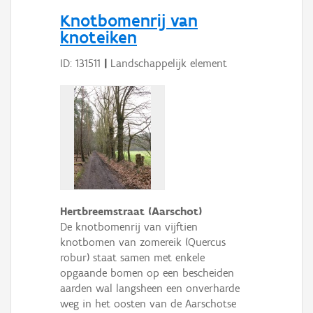
Persoon of collectief
Knotbomenrij van
knoteiken
Downloads
ID: 131511
|
Landschappelijk element
Hergebruik
Aanmelden
Hertbreemstraat (Aarschot)
De knotbomenrij van vijftien
knotbomen van zomereik (Quercus
robur) staat samen met enkele
opgaande bomen op een bescheiden
aarden wal langsheen een onverharde
weg in het oosten van de Aarschotse