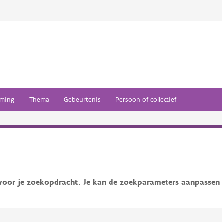
ming
Thema
Gebeurtenis
Persoon of collectief
 voor je zoekopdracht. Je kan de zoekparameters aanpassen