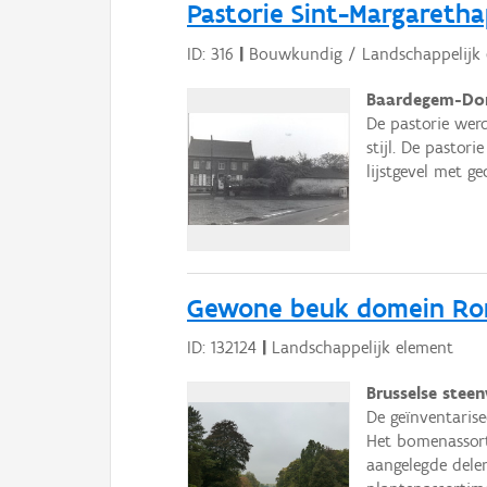
Pastorie Sint-Margareth
ID: 316
|
Bouwkundig / Landschappelijk 
Baardegem-Dor
De pastorie werd
stijl. De pasto
lijstgevel met g
Gewone beuk domein Ro
ID: 132124
|
Landschappelijk element
Brusselse steen
De geïnventaris
Het bomenassort
aangelegde dele