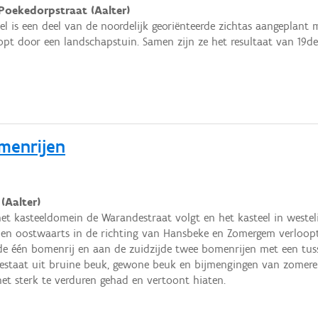
 Poekedorpstraat (Aalter)
el is een deel van de noordelijk georiënteerde zichtas aangeplant
oopt door een landschapstuin. Samen zijn ze het resultaat van 19
menrijen
(Aalter)
 het kasteeldomein de Warandestraat volgt en het kasteel in weste
 en oostwaarts in de richting van Hansbeke en Zomergem verloopt
de één bomenrij en aan de zuidzijde twee bomenrijen met een tus
estaat uit bruine beuk, gewone beuk en bijmengingen van zomerei
et sterk te verduren gehad en vertoont hiaten.