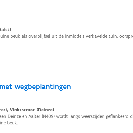
alst)
ne beuk als overblijfsel uit de inmiddels verkavelde tuin, oorspr
 met wegbeplantingen
ter), Vinktstraat (Deinze)
sen Deinze en Aalter (N409) wordt langs weerszijden geflankeerd
ine beuk.