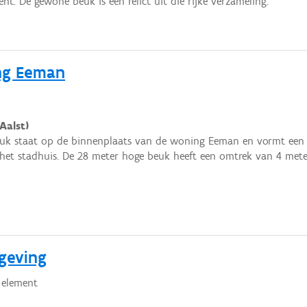
nt. De gewone beuk is een relict uit die rijke verzameling.
ng Eeman
Aalst)
uk staat op de binnenplaats van de woning Eeman en vormt een 
 het stadhuis. De 28 meter hoge beuk heeft een omtrek van 4 mete
geving
 element