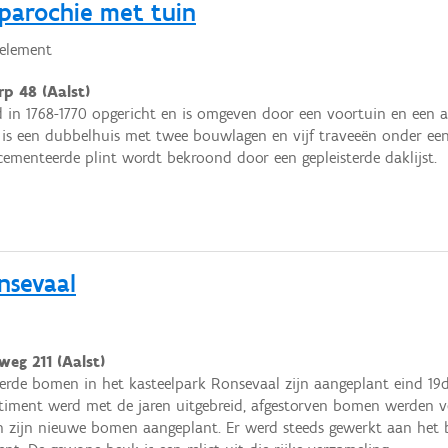
aparochie met tuin
element
p 48 (Aalst)
 in 1768-1770 opgericht en is omgeven door een voortuin en een a
rie is een dubbelhuis met twee bouwlagen en vijf traveeën onder e
ecementeerde plint wordt bekroond door een gepleisterde daklijst.
nsevaal
weg 211 (Aalst)
eerde bomen in het kasteelpark Ronsevaal zijn aangeplant eind 19
iment werd met de jaren uitgebreid, afgestorven bomen werden ve
n zijn nieuwe bomen aangeplant. Er werd steeds gewerkt aan het