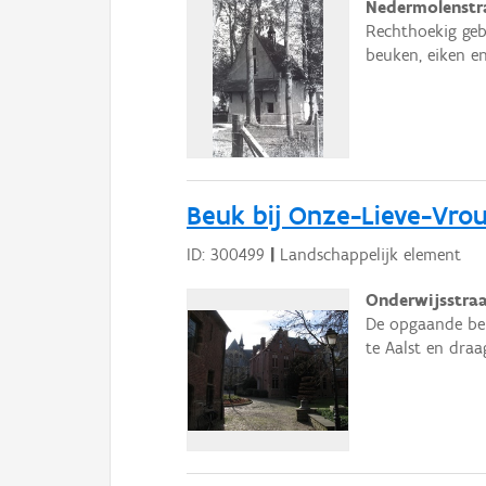
Nedermolenstra
Rechthoekig geb
beuken, eiken e
Beuk bij Onze-Lieve-Vro
ID: 300499
|
Landschappelijk element
Onderwijsstraa
De opgaande beu
te Aalst en draa