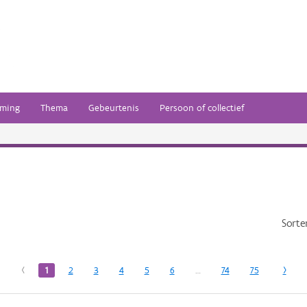
ming
Thema
Gebeurtenis
Persoon of collectief
Sorte
‹
1
2
3
4
5
6
…
74
75
›