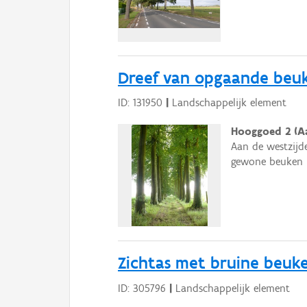
Dreef van opgaande beuk
ID: 131950
|
Landschappelijk element
Hooggoed 2 (Aa
Aan de westzijd
gewone beuken i
Zichtas met bruine beuk
ID: 305796
|
Landschappelijk element