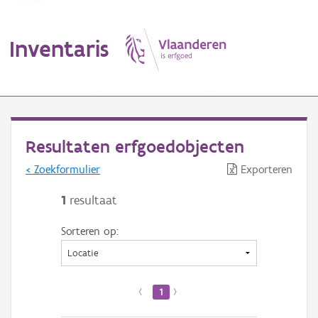
Inventaris
MENU
Resultaten erfgoedobjecten
< Zoekformulier
Exporteren
Erfgoedobject
1
resultaat
Aanduidingsobject
Sorteren op:
Waarneming
Thema
‹
1
›
Gebeurtenis