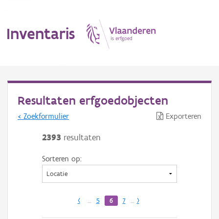
Inventaris
MENU
Resultaten erfgoedobjecten
< Zoekformulier
Exporteren
Erfgoedobject
2393
resultaten
Aanduidingsobject
Sorteren op:
Waarneming
Thema
‹
…
5
6
7
…
›
Gebeurtenis