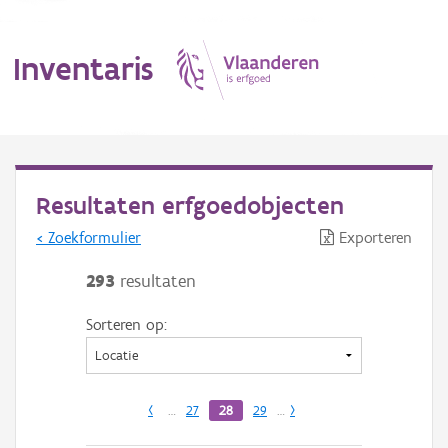
Inventaris
MENU
Resultaten erfgoedobjecten
< Zoekformulier
Exporteren
Erfgoedobject
293
resultaten
Aanduidingsobject
Sorteren op:
Waarneming
Thema
‹
…
27
28
29
…
›
Gebeurtenis