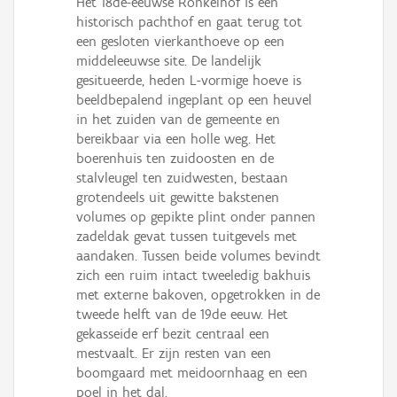
Het 18de-eeuwse Ronkelhof is een
historisch pachthof en gaat terug tot
een gesloten vierkanthoeve op een
middeleeuwse site. De landelijk
gesitueerde, heden L-vormige hoeve is
beeldbepalend ingeplant op een heuvel
in het zuiden van de gemeente en
bereikbaar via een holle weg. Het
boerenhuis ten zuidoosten en de
stalvleugel ten zuidwesten, bestaan
grotendeels uit gewitte bakstenen
volumes op gepikte plint onder pannen
zadeldak gevat tussen tuitgevels met
aandaken. Tussen beide volumes bevindt
zich een ruim intact tweeledig bakhuis
met externe bakoven, opgetrokken in de
tweede helft van de 19de eeuw. Het
gekasseide erf bezit centraal een
mestvaalt. Er zijn resten van een
boomgaard met meidoornhaag en een
poel in het dal.