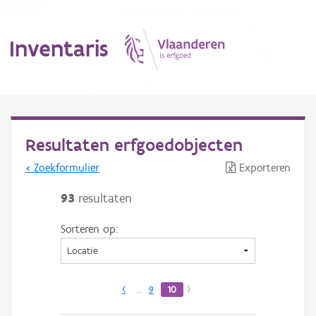
Inventaris
MENU
Resultaten erfgoedobjecten
< Zoekformulier
Exporteren
Erfgoedobject
93
resultaten
Aanduidingsobject
Sorteren op:
Waarneming
Thema
‹
…
9
10
›
Gebeurtenis