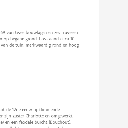
869 van twee bouwlagen en zes traveeën
n op begane grond. Losstaand circa 10
id van de tuin, merkwaardig rond en hoog
n tot de 12de eeuw opklimmende
r zijn zuster Charlotte en omgewerkt
se) en een feodale burcht (Bouchout),