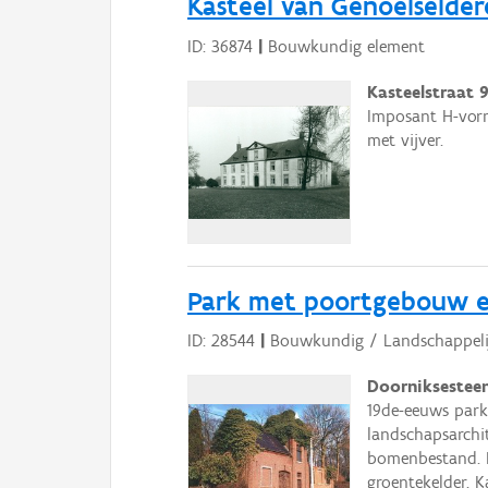
Kasteel van Genoelselder
ID: 36874
|
Bouwkundig element
Kasteelstraat 
Imposant H-vorm
met vijver.
Park met poortgebouw en
ID: 28544
|
Bouwkundig / Landschappeli
Doorniksesteen
19de-eeuws park
landschapsarchit
bomenbestand. B
groentekelder. K