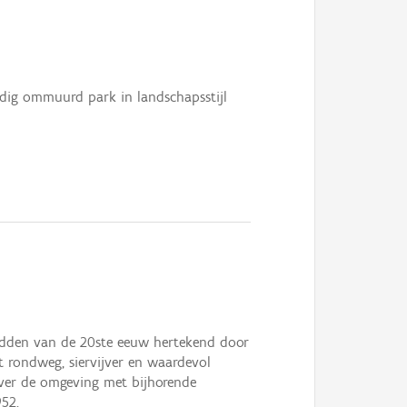
edig ommuurd park in landschapsstijl
midden van de 20ste eeuw hertekend door
et rondweg, siervijver en waardevol
over de omgeving met bijhorende
952.