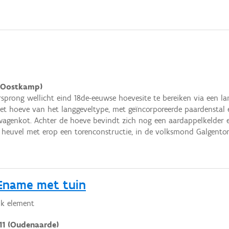
 (Oostkamp)
sprong wellicht eind 18de-eeuwse hoevesite te bereiken via een la
et hoeve van het langgeveltype, met geïncorporeerde paardenstal 
wagenkot. Achter de hoeve bevindt zich nog een aardappelkelder e
 heuvel met erop een torenconstructie, in de volksmond Galgento
 Ename met tuin
k element
11 (Oudenaarde)