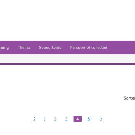
ming
Thema
Gebeurtenis
Persoon of collectief
Sorte
‹
1
2
3
4
5
›