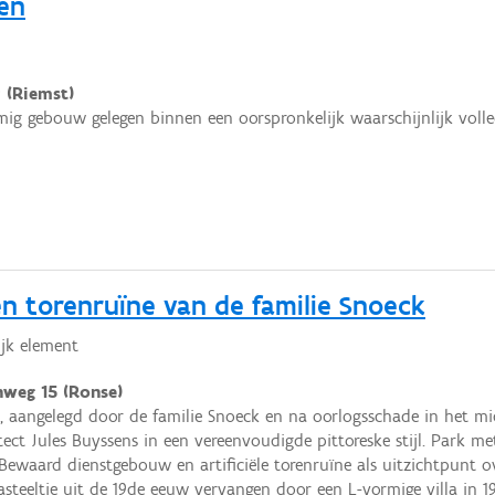
en
9 (Riemst)
ig gebouw gelegen binnen een oorspronkelijk waarschijnlijk voll
 torenruïne van de familie Snoeck
jk element
weg 15 (Ronse)
, aangelegd door de familie Snoeck en na oorlogsschade in het 
ect Jules Buyssens in een vereenvoudigde pittoreske stijl. Park m
ewaard dienstgebouw en artificiële torenruïne als uitzichtpunt 
asteeltje uit de 19de eeuw vervangen door een L-vormige villa in 1