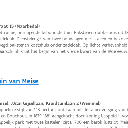
raat 15 (Maarkedal)
 ruime, omringende beboomde tuin. Bakstenen dubbelhuis uit 1
deldak. Dienstvleugel van twee bouwlagen met stallen en bakove
evoegd bakstenen koetshuis onder zadeldak. Op lichte verhevenhe
aarschijnlijk uit het begin van het vierde kwart van de 19de eeuw.
in van Meise
ise), J.Van Gijsellaan, Kruidtuinlaan 2 (Wemmel)
appelijke stijl van 143 hectare, ontstaan uit de samen­voeging va
 en Bouchout, in 1879-1881 aangekocht door koning Leopold II voo
ppelijk park met twee kastelen; circa 1700 een barok lustslot (Mei