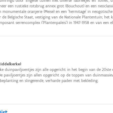
omringd door 'Engelse' tuinen met diverse 'fabriekjes' en 'follies',
er een rustieke rotsbrug annex grot (Bouchout) en een neoclassici
monumentale oranjerie (Meise) en een 'hermitage' in neogotische '
de Belgische Staat, vestiging van de Nationale Plantentuin; het 
posant serrencomplex ('Plantenpaleis') in 1947-1958 en van een e
iddelkerke)
ke duinpaviljoentjes zijn alle opgericht in het begin van de 20s
e paviljoentjes zijn allen opgericht op de toppen van duinmassiev
beplanting en slingerende, verharde paden met bekleding.
ist