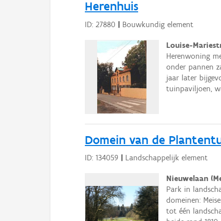
Herenhuis
ID: 27880
|
Bouwkundig element
Louise-Mariest
Herenwoning met
onder pannen za
jaar later bijg
tuinpaviljoen, w
Domein van de Plantentu
ID: 134059
|
Landschappelijk element
Nieuwelaan (Me
Park in landsch
domeinen: Meise
tot één landscha