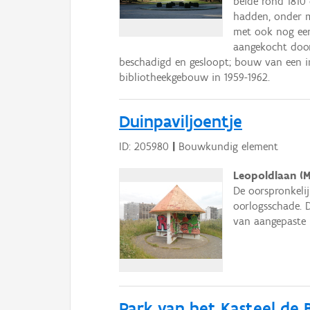
beide rond 1810 
hadden, onder me
met ook nog een 
aangekocht door 
beschadigd en gesloopt; bouw van een im
bibliotheekgebouw in 1959-1962.
Duinpaviljoentje
ID: 205980
|
Bouwkundig element
Leopoldlaan (M
De oorspronkelij
oorlogsschade. D
van aangepaste 
Park van het Kasteel de B