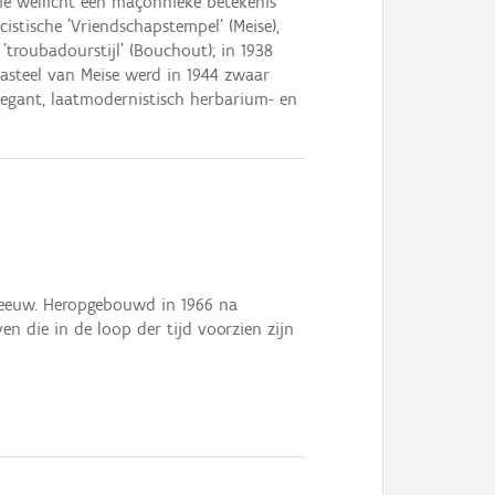
 die wellicht een maçonnieke betekenis
stische 'Vriendschapstempel' (Meise),
troubadourstijl' (Bouchout); in 1938
kasteel van Meise werd in 1944 zwaar
legant, laatmodernistisch herbarium- en
te eeuw. Heropgebouwd in 1966 na
en die in de loop der tijd voorzien zijn