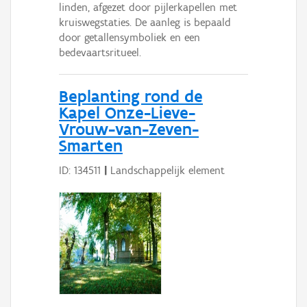
linden, afgezet door pijlerkapellen met
kruiswegstaties. De aanleg is bepaald
door getallensymboliek en een
bedevaartsritueel.
Beplanting rond de
Kapel Onze-Lieve-
Vrouw-van-Zeven-
Smarten
ID: 134511
|
Landschappelijk element