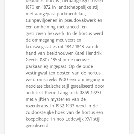
beplante 'hortus', heraangelegd tussen
1870 en 1872 in landschappelijke stijl
met aangepast parkmeubilair,
tuinpaviljoenen in pseudovakwerk en
een omheining met smeed- en
gietijzeren hekwerk. In de hortus werd
de ommegang met veertien
kruiswegstaties uit 1842-1843 van de
hand van beeldhouwer Karel Hendrik
Geerts (1807-1855) in de nieuwe
parkaanleg ingepast. Op de oude
vestingwal ten oosten van de hortus
werd omstreeks 1900 een ommegang in
neoclassicistische stijl gerealiseerd door
architect Pierre Langerock (1859-1923)
met vijftien mysteriën van de
rozenkrans. In 1932-1933 werd in de
zuidoostelijke hoek van de hortus een
koepelkapel in neo-Lodewijk XVI-stijl
gerealiseerd.