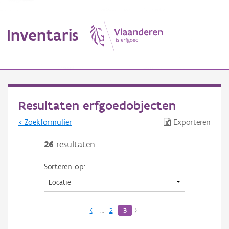
Inventaris
MENU
Resultaten erfgoedobjecten
< Zoekformulier
Exporteren
Erfgoedobject
26
resultaten
Aanduidingsobject
Sorteren op:
Waarneming
Thema
‹
…
2
3
›
Gebeurtenis