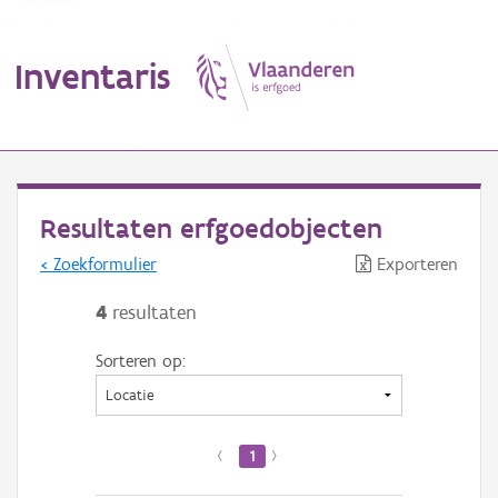
Inventaris
MENU
Resultaten erfgoedobjecten
< Zoekformulier
Exporteren
Erfgoedobject
4
resultaten
Aanduidingsobject
Sorteren op:
Waarneming
Thema
‹
1
›
Gebeurtenis