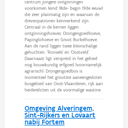
centrum jongere ontginningen
voorkomen (eind 18de- begin 19de eeuw)
die zeer planmatig zijn en waarvan de
drevenpatronen kenmerkend zijn.
Centraal in de kernen liggen
ontginningshoeves: Drongengoedhoeve,
Papinglohoeve en Groot Burkelhoeve.
Aan de rand liggen twee kleinschalige
gehuchten: ‘Ronsele’ en ‘Oostveld’.
Daarnaast ligt verspreid in het gebied
nog bouwkundig erfgoed (voornamelijk
agrarisch). Drongengoedbos is
momenteel het grootste aaneengesloten
bosgebied van Oost-Vlaanderen, rijk aan
heiderelicten uit de voormalige wastine.
Omgeving Alveringem,
Sint-Rijkers en Lovaart
nabij Fortem