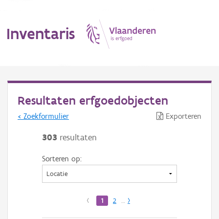
Inventaris
MENU
Resultaten erfgoedobjecten
< Zoekformulier
Exporteren
Erfgoedobject
303
resultaten
Aanduidingsobject
Sorteren op:
Waarneming
Thema
‹
1
2
…
›
Gebeurtenis