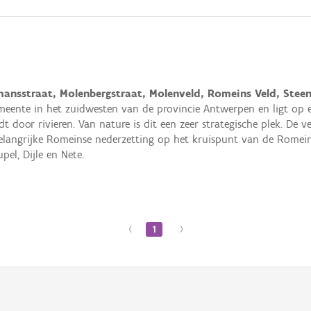
nsstraat, Molenbergstraat, Molenveld, Romeins Veld, Steen
meente in het zuidwesten van de provincie Antwerpen en ligt op
 door rivieren. Van nature is dit een zeer strategische plek. De 
elangrijke Romeinse nederzetting op het kruispunt van de Romein
pel, Dijle en Nete.
‹
1
›