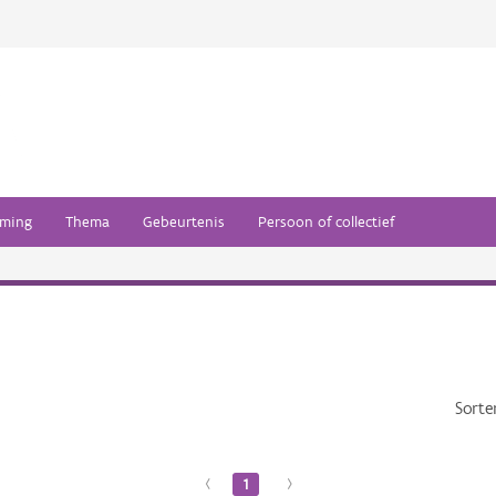
ming
Thema
Gebeurtenis
Persoon of collectief
Sorte
‹
1
›